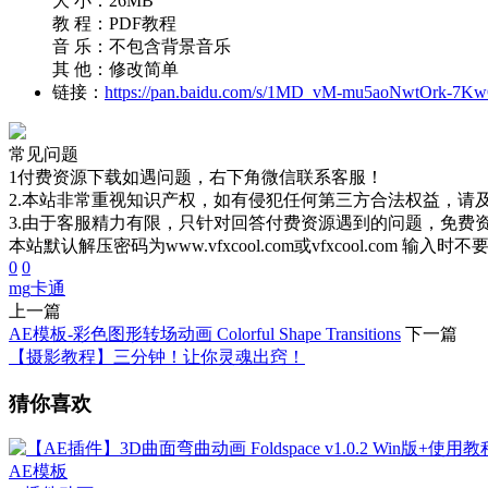
大 小：26MB
教 程：PDF教程
音 乐：不包含背景音乐
其 他：修改简单
链接：
https://pan.baidu.com/s/1MD_vM-mu5aoNwtOrk-7K
常见问题
1付费资源下载如遇问题，右下角微信联系客服！
2.本站非常重视知识产权，如有侵犯任何第三方合法权益，请
3.由于客服精力有限，只针对回答付费资源遇到的问题，免费
本站默认解压密码为www.vfxcool.com或vfxcool.com 输入时
0
0
mg
卡通
上一篇
AE模板-彩色图形转场动画 Colorful Shape Transitions
下一篇
【摄影教程】三分钟！让你灵魂出窍！
猜你喜欢
AE模板