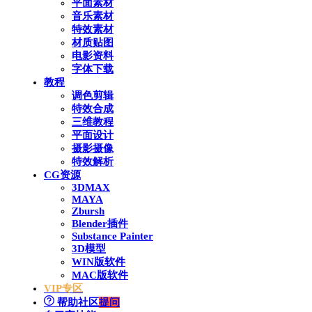
平面素材
音乐素材
特效素材
材质贴图
电影资料
字体下载
教程
调色剪辑
特效合成
三维教程
平面设计
摄影摄像
特效解析
CG资源
3DMAX
MAYA
Zbursh
Blender插件
Substance Painter
3D模型
WIN版软件
MAC版软件
VIP专区
帮助社区
提问