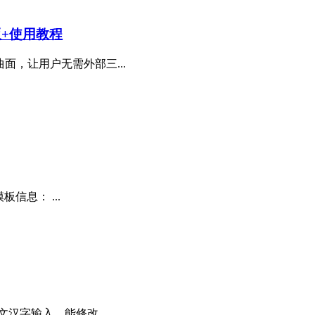
n版+使用教程
面，让用户无需外部三...
信息： ...
汉字输入。能修改...