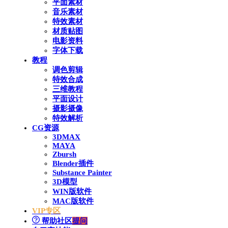
平面素材
音乐素材
特效素材
材质贴图
电影资料
字体下载
教程
调色剪辑
特效合成
三维教程
平面设计
摄影摄像
特效解析
CG资源
3DMAX
MAYA
Zbursh
Blender插件
Substance Painter
3D模型
WIN版软件
MAC版软件
VIP专区
帮助社区
提问