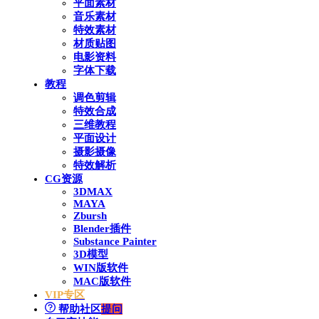
平面素材
音乐素材
特效素材
材质贴图
电影资料
字体下载
教程
调色剪辑
特效合成
三维教程
平面设计
摄影摄像
特效解析
CG资源
3DMAX
MAYA
Zbursh
Blender插件
Substance Painter
3D模型
WIN版软件
MAC版软件
VIP专区
帮助社区
提问