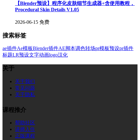
【Blender预设】程序化皮肤细节生成器+含使用教程，
Procedural Skin Details V1.05
2026-06-15
免费
搜索标签
ae插件
Ae模板
Blender插件
AE脚本
调色
转场
pr模板
预设
pr插件
标题
LR预设
文字
动画
logo
汉化
关于
关于我们
常见问题
关于隐私
课程推介
帮助社区
讲师入住
正版课程