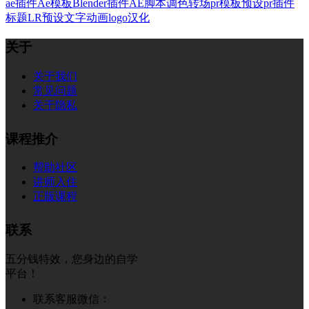
ae插件
Ae模板
Blender插件
AE脚本
调色
转场
pr模板
预设
pr插件
标题
LR预设
文字
动画
logo
汉化
关于
关于我们
常见问题
关于隐私
课程推介
帮助社区
讲师入住
正版课程
联系
五分钱特效，您身边的自学
平台！
联系客服微信：