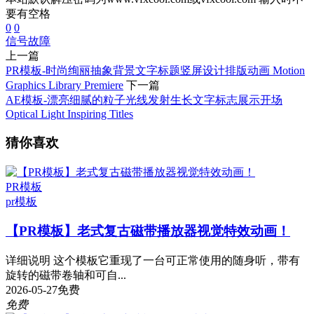
要有空格
0
0
信号
故障
上一篇
PR模板-时尚绚丽抽象背景文字标题竖屏设计排版动画 Motion
Graphics Library Premiere
下一篇
AE模板-漂亮细腻的粒子光线发射生长文字标志展示开场
Optical Light Inspiring Titles
猜你喜欢
PR模板
pr模板
【PR模板】老式复古磁带播放器视觉特效动画！
详细说明 这个模板它重现了一台可正常使用的随身听，带有
旋转的磁带卷轴和可自...
2026-05-27
免费
免费