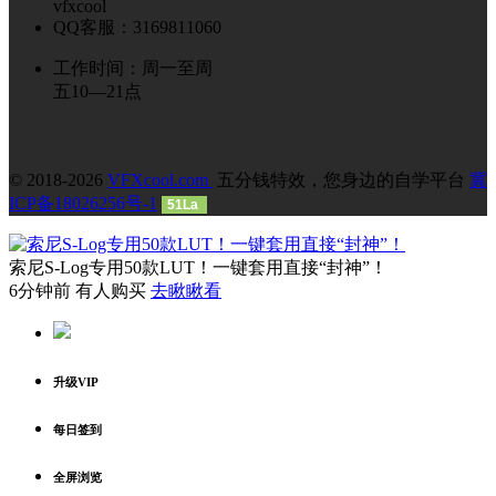
vfxcool
QQ客服：3169811060
工作时间：周一至周
五10—21点
© 2018-2026
VFXcool.com
五分钱特效，您身边的自学平台
冀
ICP备18026256号-1
51La
索尼S-Log专用50款LUT！一键套用直接“封神”！
6分钟前 有人购买
去瞅瞅看
升级VIP
每日签到
全屏浏览