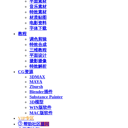
平面素材
音乐素材
特效素材
材质贴图
电影资料
字体下载
教程
调色剪辑
特效合成
三维教程
平面设计
摄影摄像
特效解析
CG资源
3DMAX
MAYA
Zbursh
Blender插件
Substance Painter
3D模型
WIN版软件
MAC版软件
VIP专区
帮助社区
提问