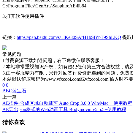
C:\Program Files\GenArts\SapphireAE\lib64
3.打开软件使用插件
链接：
https://pan.baidu.com/s/1IKe80SArH1bSlYpT9ShLKQ
提取码
常见问题
1付费资源下载如遇问题，右下角微信联系客服！
2.本站非常重视知识产权，如有侵犯任何第三方合法权益，请
3.由于客服精力有限，只针对回答付费资源遇到的问题，免费
本站默认解压密码为www.vfxcool.com或vfxcool.com 输入时
0
0
BBC
蓝宝石
上一篇
AE插件-合成区域自动裁剪 Auto Crop 3.0.0 Win/Mac + 使用教程
AE导出json格式的Web动画工具 Bodymovin v5.5.5+使用教程
猜你喜欢