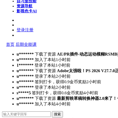
自习室
技能
资源导航
影视色卡
AI
登录
注册
首页
后期全能课
u*******
下载了资源
AE/PR插件-动态运动模糊RSMB插件 Ree
u*******
加入了本站
1小时前
1*******
登录了本站
1小时前
u*******
下载了资源
Adobe太强啦！PS 2026 V27.
u*******
登录了本站
2小时前
u*******
签到打卡，获得0.9金币奖励
2小时前
u*******
登录了本站
2小时前
s*****5
签到打卡，获得0.6金币奖励
4小时前
u*******
下载了资源
最新剪映草稿转换神器2.0来了
u*******
加入了本站
4小时前
搜索