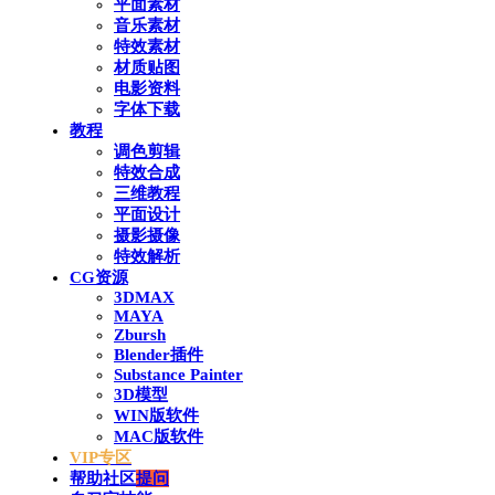
平面素材
音乐素材
特效素材
材质贴图
电影资料
字体下载
教程
调色剪辑
特效合成
三维教程
平面设计
摄影摄像
特效解析
CG资源
3DMAX
MAYA
Zbursh
Blender插件
Substance Painter
3D模型
WIN版软件
MAC版软件
VIP专区
帮助社区
提问