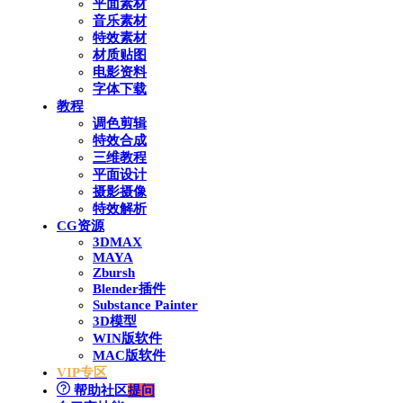
平面素材
音乐素材
特效素材
材质贴图
电影资料
字体下载
教程
调色剪辑
特效合成
三维教程
平面设计
摄影摄像
特效解析
CG资源
3DMAX
MAYA
Zbursh
Blender插件
Substance Painter
3D模型
WIN版软件
MAC版软件
VIP专区
帮助社区
提问