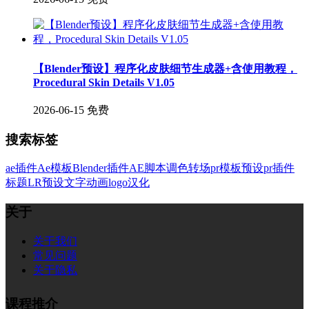
【Blender预设】程序化皮肤细节生成器+含使用教程，
Procedural Skin Details V1.05
2026-06-15
免费
搜索标签
ae插件
Ae模板
Blender插件
AE脚本
调色
转场
pr模板
预设
pr插件
标题
LR预设
文字
动画
logo
汉化
关于
关于我们
常见问题
关于隐私
课程推介