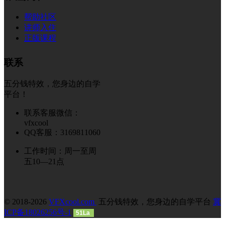
帮助社区
讲师入住
正版课程
联系
五分钱特效，您身边的自学
平台！
联系客服微信：
vfxcool
QQ客服：3169811060
工作时间：周一至周
五10—21点
© 2018-2026
VFXcool.com
五分钱特效，您身边的自学平台
冀
ICP备18026256号-1
51La