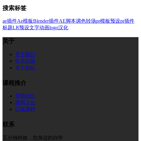
搜索标签
ae插件
Ae模板
Blender插件
AE脚本
调色
转场
pr模板
预设
pr插件
标题
LR预设
文字
动画
logo
汉化
关于
关于我们
常见问题
关于隐私
课程推介
帮助社区
讲师入住
正版课程
联系
五分钱特效，您身边的自学