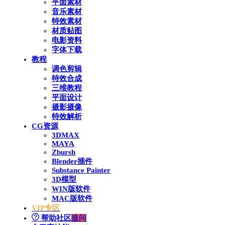
平面素材
音乐素材
特效素材
材质贴图
电影资料
字体下载
教程
调色剪辑
特效合成
三维教程
平面设计
摄影摄像
特效解析
CG资源
3DMAX
MAYA
Zbursh
Blender插件
Substance Painter
3D模型
WIN版软件
MAC版软件
VIP专区
帮助社区
提问