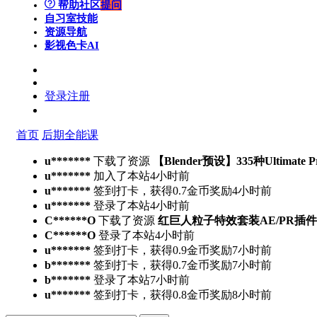
帮助社区
提问
自习室
技能
资源导航
影视色卡
AI
登录
注册
首页
后期全能课
u*******
下载了资源
【Blender预设】335种Ultimate 
u*******
加入了本站
4小时前
u*******
签到打卡，获得0.7金币奖励
4小时前
u*******
登录了本站
4小时前
C******O
下载了资源
红巨人粒子特效套装AE/PR插件v2023.4.
C******O
登录了本站
4小时前
u*******
签到打卡，获得0.9金币奖励
7小时前
b*******
签到打卡，获得0.7金币奖励
7小时前
b*******
登录了本站
7小时前
u*******
签到打卡，获得0.8金币奖励
8小时前