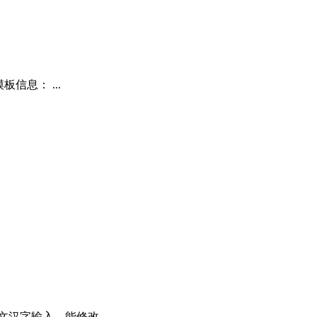
信息： ...
汉字输入。能修改...