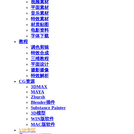
视频素材
平面素材
音乐素材
特效素材
材质贴图
电影资料
字体下载
教程
调色剪辑
特效合成
三维教程
平面设计
摄影摄像
特效解析
CG资源
3DMAX
MAYA
Zbursh
Blender插件
Substance Painter
3D模型
WIN版软件
MAC版软件
VIP专区