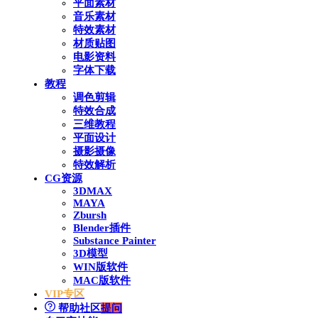
平面素材
音乐素材
特效素材
材质贴图
电影资料
字体下载
教程
调色剪辑
特效合成
三维教程
平面设计
摄影摄像
特效解析
CG资源
3DMAX
MAYA
Zbursh
Blender插件
Substance Painter
3D模型
WIN版软件
MAC版软件
VIP专区
帮助社区
提问