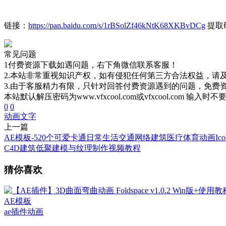
链接：
https://pan.baidu.com/s/1rBSolZf46kNtK68XKBvDCg
提取码
常见问题
1付费资源下载如遇问题，右下角微信联系客服！
2.本站非常重视知识产权，如有侵犯任何第三方合法权益，请
3.由于客服精力有限，只针对回答付费资源遇到的问题，免费
本站默认解压密码为www.vfxcool.com或vfxcool.com 输入时
0
0
动画
文字
上一篇
AE模板-520个可爱卡通日常生活交通网络建筑医疗体育动画Ico
C4D建筑低聚建模与纹理制作视频教程
猜你喜欢
AE模板
ae插件
动画