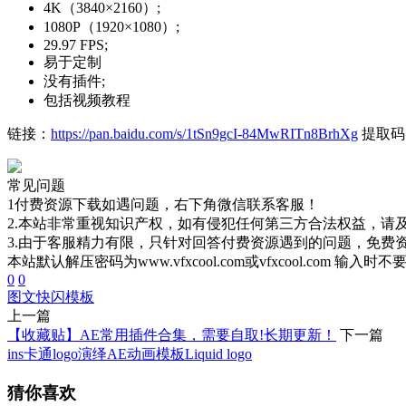
4K（3840×2160）;
1080P（1920×1080）;
29.97 FPS;
易于定制
没有插件;
包括视频教程
链接：
https://pan.baidu.com/s/1tSn9gcI-84MwRITn8BrhXg
提取码：
常见问题
1付费资源下载如遇问题，右下角微信联系客服！
2.本站非常重视知识产权，如有侵犯任何第三方合法权益，请
3.由于客服精力有限，只针对回答付费资源遇到的问题，免费
本站默认解压密码为www.vfxcool.com或vfxcool.com 输入时
0
0
图文快闪
模板
上一篇
【收藏贴】AE常用插件合集，需要自取!长期更新！
下一篇
ins卡通logo演绎AE动画模板Liquid logo
猜你喜欢