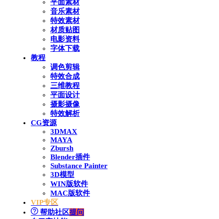
平面素材
音乐素材
特效素材
材质贴图
电影资料
字体下载
教程
调色剪辑
特效合成
三维教程
平面设计
摄影摄像
特效解析
CG资源
3DMAX
MAYA
Zbursh
Blender插件
Substance Painter
3D模型
WIN版软件
MAC版软件
VIP专区
帮助社区
提问