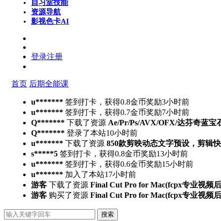
自习室
技能
资源导航
影视色卡
AI
登录
注册
首页
后期全能课
u*******
签到打卡，获得0.8金币奖励
3小时前
u*******
签到打卡，获得0.7金币奖励
7小时前
Q*******
下载了资源
Ae/Pr/Ps/AVX/OFX/达芬奇蓝宝
Q*******
登录了本站
10小时前
u*******
下载了资源
850款剪映动态文字预设，剪辑
s*****5
签到打卡，获得0.8金币奖励
13小时前
u*******
签到打卡，获得0.6金币奖励
15小时前
u*******
加入了本站
17小时前
游客
下载了资源
Final Cut Pro for Mac(fcpx专业视
游客
购买了资源
Final Cut Pro for Mac(fcpx专业视
搜索