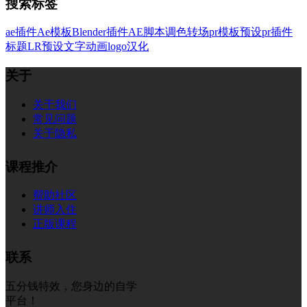
搜索标签
ae插件
Ae模板
Blender插件
AE脚本
调色
转场
pr模板
预设
pr插件
标题
LR预设
文字
动画
logo
汉化
关于
关于我们
常见问题
关于隐私
课程推介
帮助社区
讲师入住
正版课程
联系
五分钱特效，您身边的自学
平台！