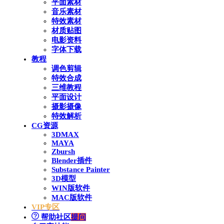
平面素材
音乐素材
特效素材
材质贴图
电影资料
字体下载
教程
调色剪辑
特效合成
三维教程
平面设计
摄影摄像
特效解析
CG资源
3DMAX
MAYA
Zbursh
Blender插件
Substance Painter
3D模型
WIN版软件
MAC版软件
VIP专区
帮助社区
提问