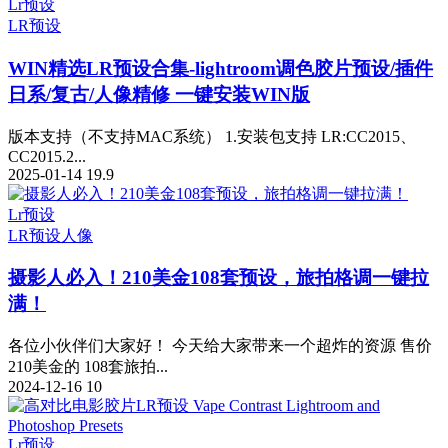
Lr预设
LR预设
WIN精选
LR预设合集-lightroom调色胶片预设/插件
日系/复古/人像精修 一键安装WIN版
版本支持（不支持MAC系统） 1.安装包支持 LR:CC2015、
CC2015.2...
2025-01-14
19.9
Lr预设
LR预设
人像
摄影人必入！210美金108套预设，旅拍格调一键拉
满！
​各位小伙伴们大家好！ 今天给大家带来一个超炸的资源 售价
210美金的 108套旅拍...
2024-12-16
10
Lr预设