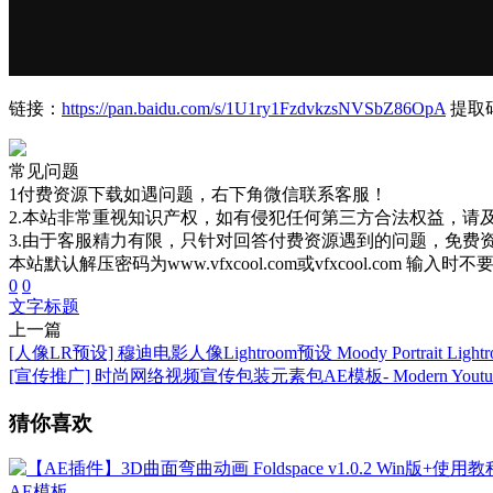
链接：
https://pan.baidu.com/s/1U1ry1FzdvkzsNVSbZ86OpA
提取码
常见问题
1付费资源下载如遇问题，右下角微信联系客服！
2.本站非常重视知识产权，如有侵犯任何第三方合法权益，请
3.由于客服精力有限，只针对回答付费资源遇到的问题，免费
本站默认解压密码为www.vfxcool.com或vfxcool.com 输入时
0
0
文字
标题
上一篇
[人像LR预设] 穆迪电影人像Lightroom预设 Moody Portrait Lightroo
[宣传推广] 时尚网络视频宣传包装元素包AE模板- Modern Youtube
猜你喜欢
AE模板