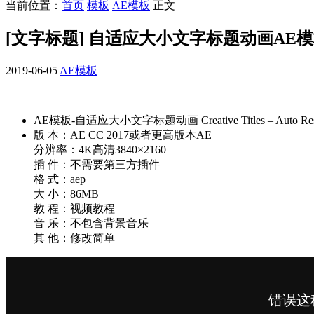
当前位置：
首页
模板
AE模板
正文
[文字标题] 自适应大小文字标题动画AE模板- Creati
2019-06-05
AE模板
AE模板-自适应大小文字标题动画 Creative Titles – Auto Resizing
版 本：AE CC 2017或者更高版本AE
分辨率：4K高清3840×2160
插 件：不需要第三方插件
格 式：aep
大 小：86MB
教 程：视频教程
音 乐：不包含背景音乐
其 他：修改简单