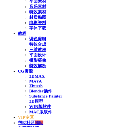
平面素材
音乐素材
特效素材
材质贴图
电影资料
字体下载
教程
调色剪辑
特效合成
三维教程
平面设计
摄影摄像
特效解析
CG资源
3DMAX
MAYA
Zbursh
Blender插件
Substance Painter
3D模型
WIN版软件
MAC版软件
VIP专区
帮助社区
提问