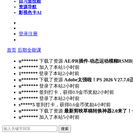
自习室
技能
资源导航
影视色卡
AI
登录
注册
首页
后期全能课
u*******
下载了资源
AE/PR插件-动态运动模糊RSMB插件 Ree
u*******
加入了本站
1小时前
1*******
登录了本站
2小时前
u*******
下载了资源
Adobe太强啦！PS 2026 V27.
u*******
登录了本站
2小时前
u*******
签到打卡，获得0.9金币奖励
2小时前
u*******
登录了本站
2小时前
s*****5
签到打卡，获得0.6金币奖励
4小时前
u*******
下载了资源
最新剪映草稿转换神器2.0来了
u*******
加入了本站
5小时前
搜索