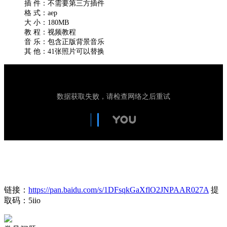
插 件：不需要第三方插件
格 式：aep
大 小：180MB
教 程：视频教程
音 乐：包含正版背景音乐
其 他：41张照片可以替换
链接：
https://pan.baidu.com/s/1DFsqkGaXflO2JNPAAR027A
提
取码：5iio