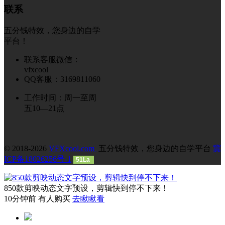
联系
五分钱特效，您身边的自学
平台！
联系客服微信：
vfxcool
QQ客服：3169811060
工作时间：周一至周
五10—21点
© 2018-2026
VFXcool.com
五分钱特效，您身边的自学平台
冀
ICP备18026256号-1
51La
850款剪映动态文字预设，剪辑快到停不下来！
10分钟前 有人购买
去瞅瞅看