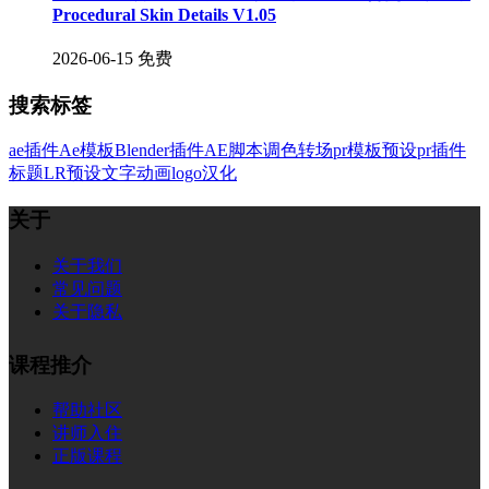
Procedural Skin Details V1.05
2026-06-15
免费
搜索标签
ae插件
Ae模板
Blender插件
AE脚本
调色
转场
pr模板
预设
pr插件
标题
LR预设
文字
动画
logo
汉化
关于
关于我们
常见问题
关于隐私
课程推介
帮助社区
讲师入住
正版课程