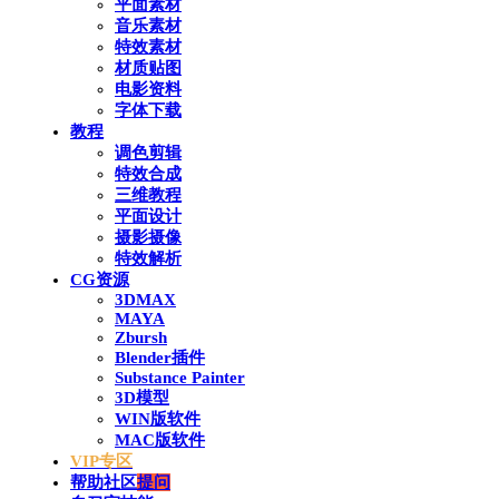
平面素材
音乐素材
特效素材
材质贴图
电影资料
字体下载
教程
调色剪辑
特效合成
三维教程
平面设计
摄影摄像
特效解析
CG资源
3DMAX
MAYA
Zbursh
Blender插件
Substance Painter
3D模型
WIN版软件
MAC版软件
VIP专区
帮助社区
提问