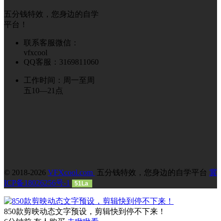
五分钱特效，您身边的自学
平台！
联系客服微信：
vfxcool
QQ客服：3169811060
工作时间：周一至周
五10—21点
© 2018-2026
VFXcool.com
五分钱特效，您身边的自学平台
冀
ICP备18026256号-1
51La
850款剪映动态文字预设，剪辑快到停不下来！