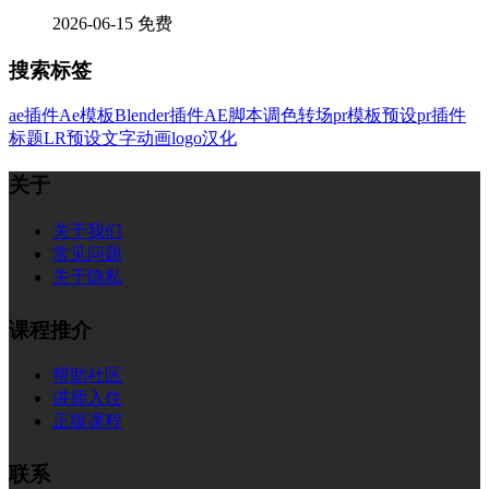
2026-06-15
免费
搜索标签
ae插件
Ae模板
Blender插件
AE脚本
调色
转场
pr模板
预设
pr插件
标题
LR预设
文字
动画
logo
汉化
关于
关于我们
常见问题
关于隐私
课程推介
帮助社区
讲师入住
正版课程
联系