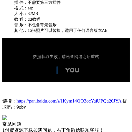
插 件：不需要第三方插件
格 式：aep
大 小：32MB
教 程：txt教程
音 乐：不包含背景音乐
其 他：16张照片可以替换，适用于任何语言版本AE
链接：
https://pan.baidu.com/s/1Kym14QO3ocYaiUPQa20JYA
提
取码：9obv
常见问题
1付费资源下载如遇问题，右下角微信联系客服！