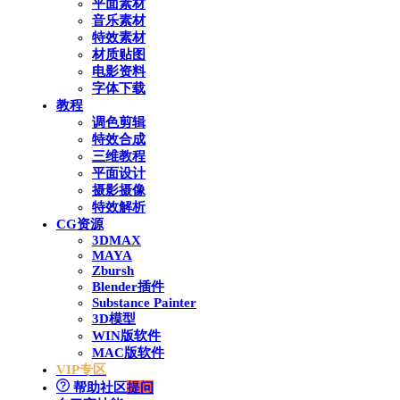
平面素材
音乐素材
特效素材
材质贴图
电影资料
字体下载
教程
调色剪辑
特效合成
三维教程
平面设计
摄影摄像
特效解析
CG资源
3DMAX
MAYA
Zbursh
Blender插件
Substance Painter
3D模型
WIN版软件
MAC版软件
VIP专区
帮助社区
提问