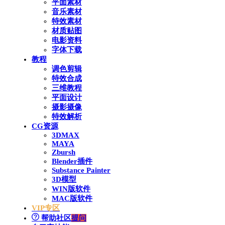
平面素材
音乐素材
特效素材
材质贴图
电影资料
字体下载
教程
调色剪辑
特效合成
三维教程
平面设计
摄影摄像
特效解析
CG资源
3DMAX
MAYA
Zbursh
Blender插件
Substance Painter
3D模型
WIN版软件
MAC版软件
VIP专区
帮助社区
提问