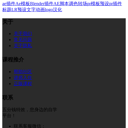
ae插件
Ae模板
Blender插件
AE脚本
调色
转场
pr模板
预设
pr插件
标题
LR预设
文字
动画
logo
汉化
关于
关于我们
常见问题
关于隐私
课程推介
帮助社区
讲师入住
正版课程
联系
五分钱特效，您身边的自学
平台！
联系客服微信：