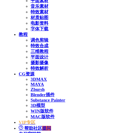
平面素材
音乐素材
特效素材
材质贴图
电影资料
字体下载
教程
调色剪辑
特效合成
三维教程
平面设计
摄影摄像
特效解析
CG资源
3DMAX
MAYA
Zbursh
Blender插件
Substance Painter
3D模型
WIN版软件
MAC版软件
VIP专区
帮助社区
提问