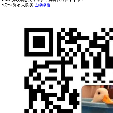
9分钟前 有人购买
去瞅瞅看