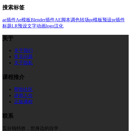
搜索标签
ae插件
Ae模板
Blender插件
AE脚本
调色
转场
pr模板
预设
pr插件
标题
LR预设
文字
动画
logo
汉化
关于
关于我们
常见问题
关于隐私
课程推介
帮助社区
讲师入住
正版课程
联系
五分钱特效，您身边的自学