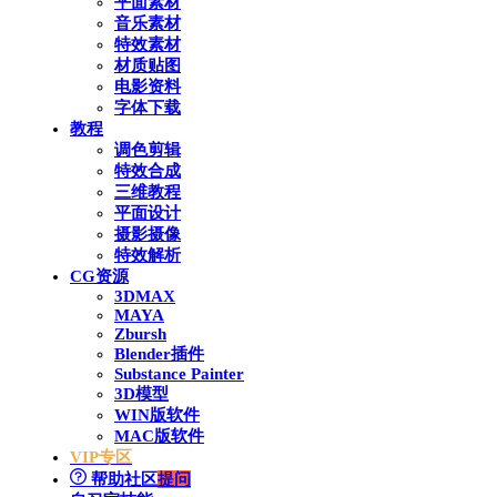
平面素材
音乐素材
特效素材
材质贴图
电影资料
字体下载
教程
调色剪辑
特效合成
三维教程
平面设计
摄影摄像
特效解析
CG资源
3DMAX
MAYA
Zbursh
Blender插件
Substance Painter
3D模型
WIN版软件
MAC版软件
VIP专区
帮助社区
提问