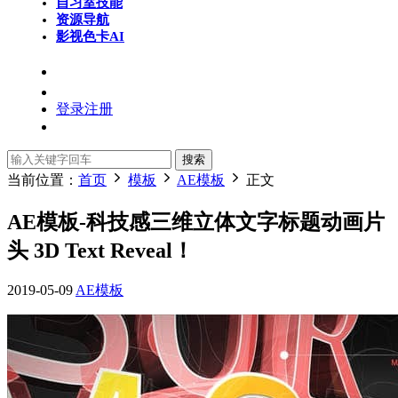
自习室
技能
资源导航
影视色卡
AI
登录
注册
搜索
当前位置：
首页
模板
AE模板
正文
AE模板-科技感三维立体文字标题动画片
头 3D Text Reveal！
2019-05-09
AE模板