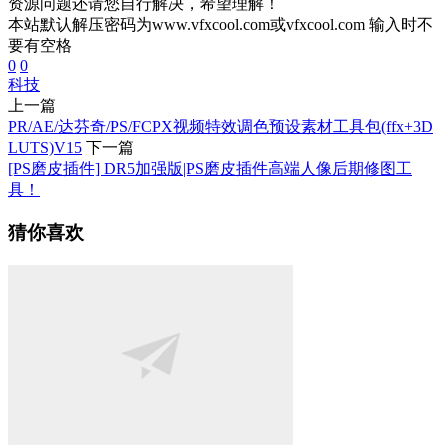
资源问题还请您自行解决，希望理解！
本站默认解压密码为www.vfxcool.com或vfxcool.com 输入时不
要有空格
0
0
科技
上一篇
PR/AE/达芬奇/PS/FCPX视频特效调色预设素材工具包(ffx+3D
LUTS)V15
下一篇
[PS磨皮插件] DR5加强版|PS磨皮插件高端人像后期修图工
具！
猜你喜欢