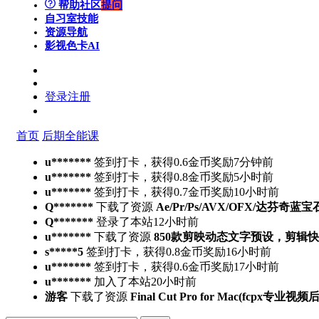
帮助社区
提问
自习室
技能
资源导航
影视色卡
AI
登录
注册
首页
后期全能课
u*******
签到打卡，获得0.6金币奖励
7分钟前
u*******
签到打卡，获得0.8金币奖励
5小时前
u*******
签到打卡，获得0.7金币奖励
10小时前
Q*******
下载了资源
Ae/Pr/Ps/AVX/OFX/达芬奇蓝宝
Q*******
登录了本站
12小时前
u*******
下载了资源
850款剪映动态文字预设，剪辑
s*****5
签到打卡，获得0.8金币奖励
16小时前
u*******
签到打卡，获得0.6金币奖励
17小时前
u*******
加入了本站
20小时前
游客
下载了资源
Final Cut Pro for Mac(fcpx专业视