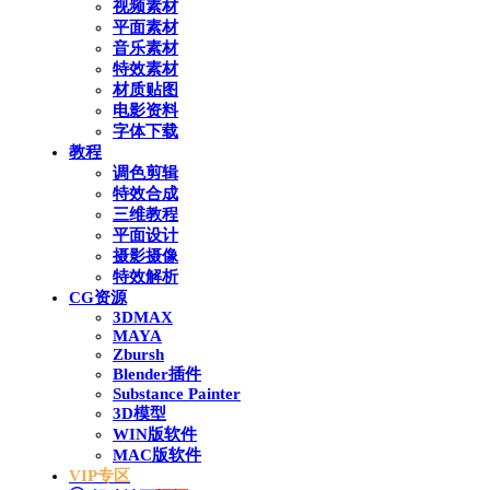
视频素材
平面素材
音乐素材
特效素材
材质贴图
电影资料
字体下载
教程
调色剪辑
特效合成
三维教程
平面设计
摄影摄像
特效解析
CG资源
3DMAX
MAYA
Zbursh
Blender插件
Substance Painter
3D模型
WIN版软件
MAC版软件
VIP专区