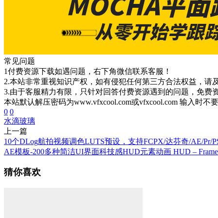
常见问题
1付费资源下载如遇问题，右下角微信联系客服！
2.本站非常重视知识产权，如有侵犯任何第三方合法权益，请
3.由于客服精力有限，只针对回答付费资源遇到的问题，免费
本站默认解压密码为www.vfxcool.com或vfxcool.com 输入时
0
0
水滴
玻璃
上一篇
10个DLog航拍视频调色LUTS预设，支持FCPX/达芬奇/AE/Pr/P
AE模板-200多种简洁UI界面科技感HUD元素动画 HUD – Framew
猜你喜欢