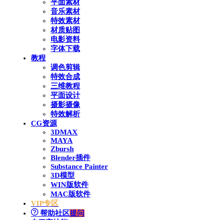
平面素材
音乐素材
特效素材
材质贴图
电影资料
字体下载
教程
调色剪辑
特效合成
三维教程
平面设计
摄影摄像
特效解析
CG资源
3DMAX
MAYA
Zbursh
Blender插件
Substance Painter
3D模型
WIN版软件
MAC版软件
VIP专区
帮助社区
提问