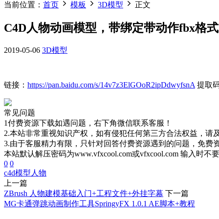
当前位置：
首页
模板
3D模型
正文
C4D人物动画模型，带绑定带动作fbx格式
2019-05-06
3D模型
链接：
https://pan.baidu.com/s/14v7z3ElGOoR2ipDdwyfsnA
提取码：
常见问题
1付费资源下载如遇问题，右下角微信联系客服！
2.本站非常重视知识产权，如有侵犯任何第三方合法权益，请
3.由于客服精力有限，只针对回答付费资源遇到的问题，免费
本站默认解压密码为www.vfxcool.com或vfxcool.com 输入时
0
0
c4d模型
人物
上一篇
ZBrush 人物建模基础入门+工程文件+外挂字幕
下一篇
MG卡通弹跳动画制作工具SpringyFX 1.0.1 AE脚本+教程