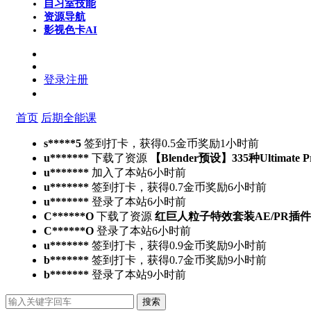
自习室
技能
资源导航
影视色卡
AI
登录
注册
首页
后期全能课
s*****5
签到打卡，获得0.5金币奖励
1小时前
u*******
下载了资源
【Blender预设】335种Ultimate 
u*******
加入了本站
6小时前
u*******
签到打卡，获得0.7金币奖励
6小时前
u*******
登录了本站
6小时前
C******O
下载了资源
红巨人粒子特效套装AE/PR插件v2023.4.
C******O
登录了本站
6小时前
u*******
签到打卡，获得0.9金币奖励
9小时前
b*******
签到打卡，获得0.7金币奖励
9小时前
b*******
登录了本站
9小时前
搜索