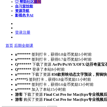
帮助社区
提问
自习室
技能
资源导航
影视色卡
AI
登录
注册
首页
后期全能课
u*******
签到打卡，获得0.8金币奖励
1小时前
u*******
签到打卡，获得0.7金币奖励
5小时前
Q*******
下载了资源
Ae/Pr/Ps/AVX/OFX/达芬奇蓝宝
Q*******
登录了本站
8小时前
u*******
下载了资源
850款剪映动态文字预设，剪辑
s*****5
签到打卡，获得0.8金币奖励
11小时前
u*******
签到打卡，获得0.6金币奖励
13小时前
u*******
加入了本站
15小时前
游客
下载了资源
Final Cut Pro for Mac(fcpx专业视
游客
购买了资源
Final Cut Pro for Mac(fcpx专业视