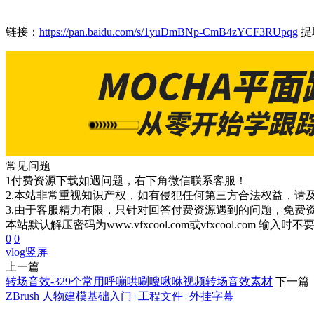
链接：
https://pan.baidu.com/s/1yuDmBNp-CmB4zYCF3RUpqg
提
常见问题
1付费资源下载如遇问题，右下角微信联系客服！
2.本站非常重视知识产权，如有侵犯任何第三方合法权益，请
3.由于客服精力有限，只针对回答付费资源遇到的问题，免费
本站默认解压密码为www.vfxcool.com或vfxcool.com 输入时
0
0
vlog
竖屏
上一篇
转场音效-329个常用呼嘣哄唰嗖啾咻视频转场音效素材
下一篇
ZBrush 人物建模基础入门+工程文件+外挂字幕