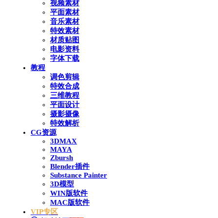
视频素材
平面素材
音乐素材
特效素材
材质贴图
电影资料
字体下载
教程
调色剪辑
特效合成
三维教程
平面设计
摄影摄像
特效解析
CG资源
3DMAX
MAYA
Zbursh
Blender插件
Substance Painter
3D模型
WIN版软件
MAC版软件
VIP专区