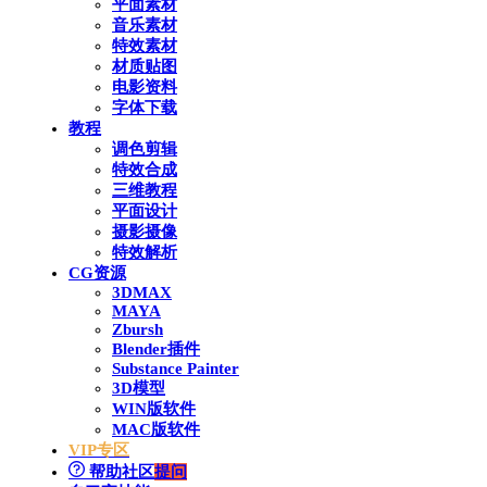
平面素材
音乐素材
特效素材
材质贴图
电影资料
字体下载
教程
调色剪辑
特效合成
三维教程
平面设计
摄影摄像
特效解析
CG资源
3DMAX
MAYA
Zbursh
Blender插件
Substance Painter
3D模型
WIN版软件
MAC版软件
VIP专区
帮助社区
提问