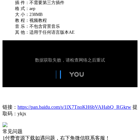
插 件：不需要第三方插件
格 式：aep
大 小：238MB
教 程：视频教程
音 乐：不包含背景音乐
其 他：适用于任何语言版本AE
链接：
https://pan.baidu.com/s/1lX7TnoKH6bVAHabQ_RGkrw
提
取码：ykjx
常见问题
1付费资源下载如遇问题，右下角微信联系客服！