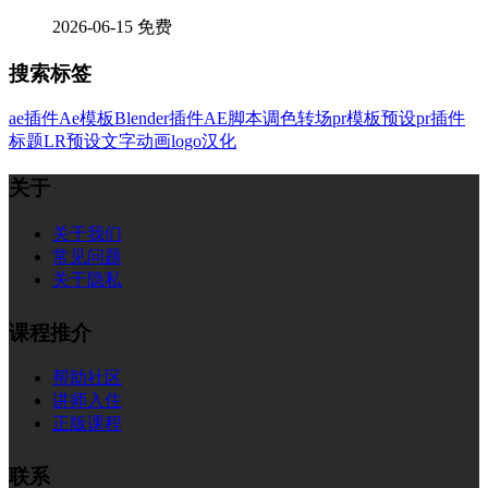
2026-06-15
免费
搜索标签
ae插件
Ae模板
Blender插件
AE脚本
调色
转场
pr模板
预设
pr插件
标题
LR预设
文字
动画
logo
汉化
关于
关于我们
常见问题
关于隐私
课程推介
帮助社区
讲师入住
正版课程
联系