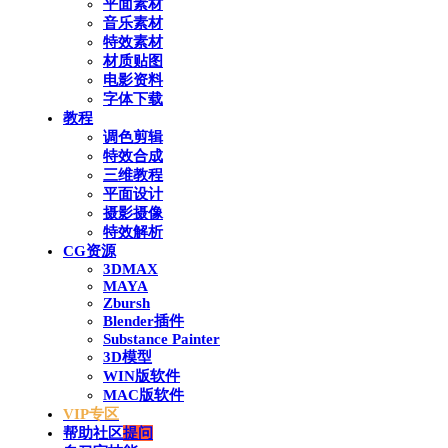
平面素材
音乐素材
特效素材
材质贴图
电影资料
字体下载
教程
调色剪辑
特效合成
三维教程
平面设计
摄影摄像
特效解析
CG资源
3DMAX
MAYA
Zbursh
Blender插件
Substance Painter
3D模型
WIN版软件
MAC版软件
VIP专区
帮助社区
提问