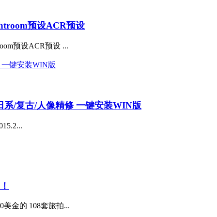
ghtroom预设ACR预设
oom预设ACR预设 ...
件 日系/复古/人像精修 一键安装WIN版
.2...
满！
金的 108套旅拍...