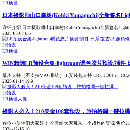
LR预设
日本摄影师山口幸树(Kohki Yamaguchi)全新签名Li
详细介绍 日本摄影师山口幸树(Kohki Yamaguchi)全新签名Lightr
2025-05-07
6.6
Lr预设
LR预设
WIN精选
LR预设合集-lightroom调色胶片预设/插
版本支持（不支持MAC系统） 1.安装包支持 LR:CC2015、CC2015
2025-01-14
19.9
Lr预设
LR预设
人像
摄影人必入！210美金108套预设，旅拍格调一键拉
​各位小伙伴们大家好！ 今天给大家带来一个超炸的资源 售价210美
2024-12-16
10