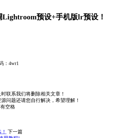
ightroom预设+手机版lr预设！
：4wr1
及时联系我们将删除相关文章！
资源问题还请您自行解决，希望理解！
不要有空格
G！
下一篇