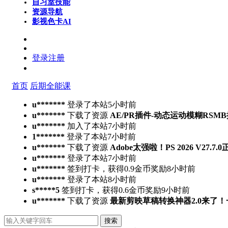
自习室
技能
资源导航
影视色卡
AI
登录
注册
首页
后期全能课
u*******
登录了本站
5小时前
u*******
下载了资源
AE/PR插件-动态运动模糊RSMB插件 Ree
u*******
加入了本站
7小时前
1*******
登录了本站
7小时前
u*******
下载了资源
Adobe太强啦！PS 2026 V27.
u*******
登录了本站
7小时前
u*******
签到打卡，获得0.9金币奖励
8小时前
u*******
登录了本站
8小时前
s*****5
签到打卡，获得0.6金币奖励
9小时前
u*******
下载了资源
最新剪映草稿转换神器2.0来了
搜索