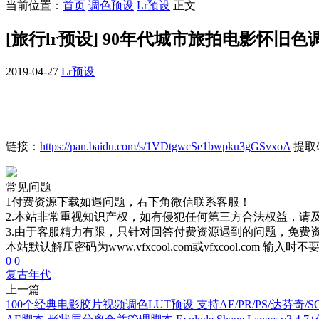
当前位置：
首页
调色预设
Lr预设
正文
[旅行lr预设] 90年代城市旅拍电影怀旧色调L
2019-04-27
Lr预设
链接：
https://pan.baidu.com/s/1VDtgwcSe1bwpku3gGSvxoA
提取码
常见问题
1付费资源下载如遇问题，右下角微信联系客服！
2.本站非常重视知识产权，如有侵犯任何第三方合法权益，请
3.由于客服精力有限，只针对回答付费资源遇到的问题，免费
本站默认解压密码为www.vfxcool.com或vfxcool.com 输入时
0
0
复古
年代
上一篇
100个经典电影胶片视频调色LUT预设 支持AE/PR/PS/达芬奇/S