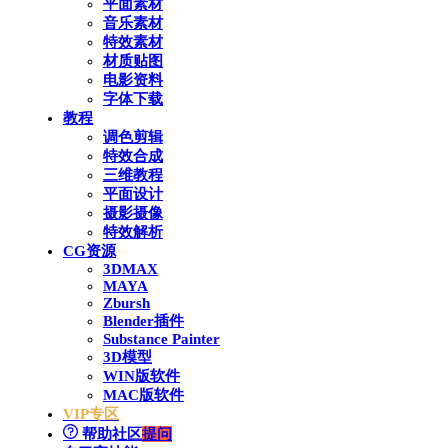
平面素材
音乐素材
特效素材
材质贴图
电影资料
字体下载
教程
调色剪辑
特效合成
三维教程
平面设计
摄影摄像
特效解析
CG资源
3DMAX
MAYA
Zbursh
Blender插件
Substance Painter
3D模型
WIN版软件
MAC版软件
VIP专区
帮助社区
提问