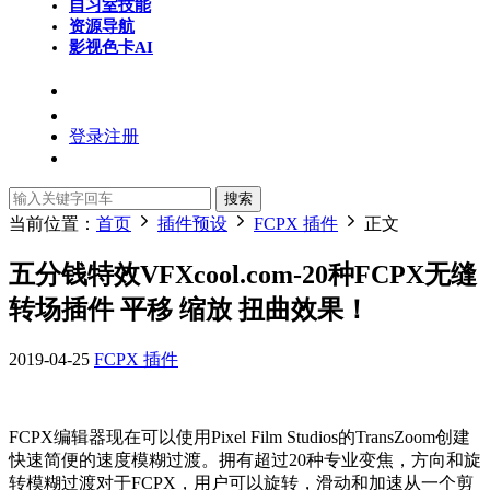
自习室
技能
资源导航
影视色卡
AI
登录
注册
搜索
当前位置：
首页
插件预设
FCPX 插件
正文
五分钱特效VFXcool.com-20种FCPX无缝
转场插件 平移 缩放 扭曲效果！
2019-04-25
FCPX 插件
FCPX编辑器现在可以使用Pixel Film Studios的TransZoom创建
快速简便的速度模糊过渡。拥有超过20种专业变焦，方向和旋
转模糊过渡对于FCPX，用户可以旋转，滑动和加速从一个剪