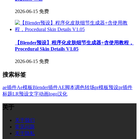
2026-06-15
免费
【Blender预设】程序化皮肤细节生成器+含使用教程，
Procedural Skin Details V1.05
2026-06-15
免费
搜索标签
ae插件
Ae模板
Blender插件
AE脚本
调色
转场
pr模板
预设
pr插件
标题
LR预设
文字
动画
logo
汉化
关于
关于我们
常见问题
关于隐私