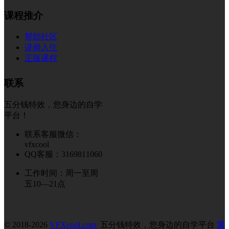
课程推介
帮助社区
讲师入住
正版课程
联系
五分钱特效，您身边的自学
平台！
联系客服微信：
vfxcool
QQ客服：3169811060
工作时间：周一至周
五10—21点
© 2018-2026
VFXcool.com
五分钱特效，您身边的自学平台
冀