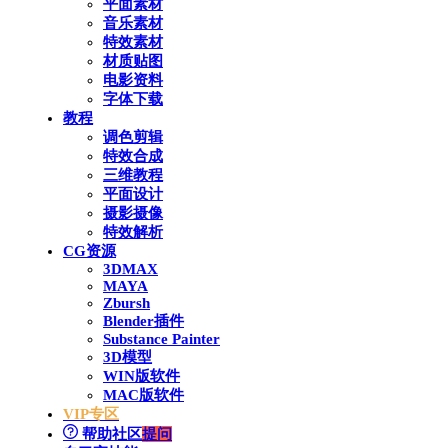
平面素材
音乐素材
特效素材
材质贴图
电影资料
字体下载
教程
调色剪辑
特效合成
三维教程
平面设计
摄影摄像
特效解析
CG资源
3DMAX
MAYA
Zbursh
Blender插件
Substance Painter
3D模型
WIN版软件
MAC版软件
VIP专区
帮助社区
提问