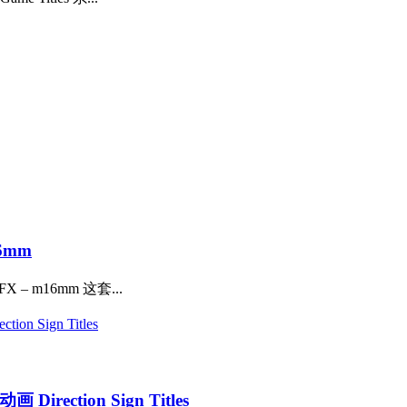
6mm
 m16mm 这套...
ction Sign Titles