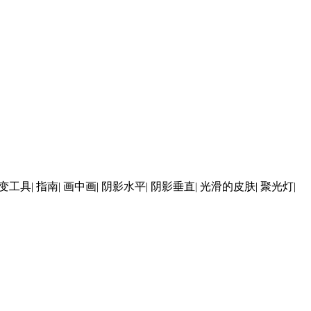
 渐变工具| 指南| 画中画| 阴影水平| 阴影垂直| 光滑的皮肤| 聚光灯|