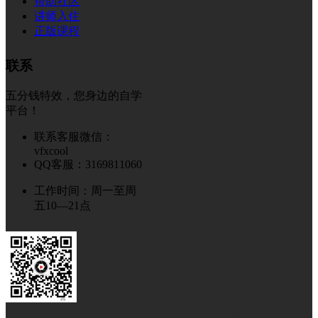
帮助社区
讲师入住
正版课程
联系
五分钱特效，您身边的自学
平台！
联系客服微信：
vfxcool
QQ客服：3169811060
工作时间：周一至周
五10—21点