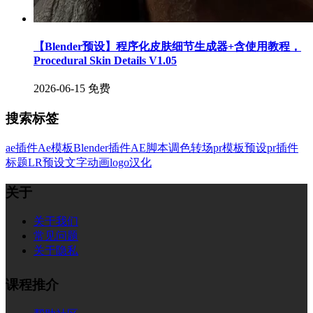
【Blender预设】程序化皮肤细节生成器+含使用教程，
Procedural Skin Details V1.05
2026-06-15
免费
搜索标签
ae插件
Ae模板
Blender插件
AE脚本
调色
转场
pr模板
预设
pr插件
标题
LR预设
文字
动画
logo
汉化
关于
关于我们
常见问题
关于隐私
课程推介