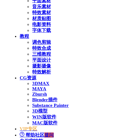
平面素材
音乐素材
特效素材
材质贴图
电影资料
字体下载
教程
调色剪辑
特效合成
三维教程
平面设计
摄影摄像
特效解析
CG资源
3DMAX
MAYA
Zbursh
Blender插件
Substance Painter
3D模型
WIN版软件
MAC版软件
VIP专区
帮助社区
提问