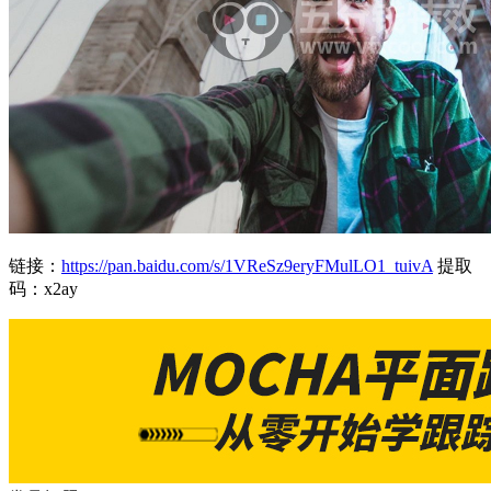
链接：
https://pan.baidu.com/s/1VReSz9eryFMulLO1_tuivA
提取
码：x2ay