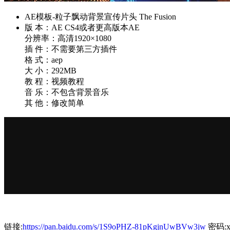
AE模板-粒子飘动背景宣传片头 The Fusion
版 本：AE CS4或者更高版本AE
分辨率：高清1920×1080
插 件：不需要第三方插件
格 式：aep
大 小：292MB
教 程：视频教程
音 乐：不包含背景音乐
其 他：修改简单
链接:
https://pan.baidu.com/s/1S9oPHZ-81pKgjnUwBVw3jw
密码:x