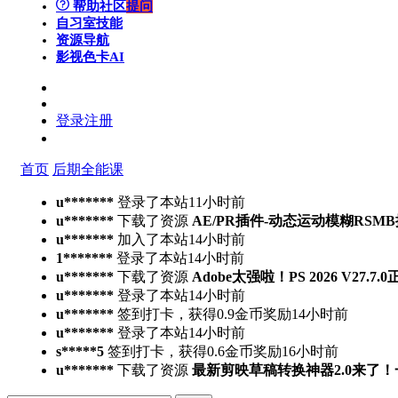
帮助社区
提问
自习室
技能
资源导航
影视色卡
AI
登录
注册
首页
后期全能课
u*******
登录了本站
11小时前
u*******
下载了资源
AE/PR插件-动态运动模糊RSMB插件 Ree
u*******
加入了本站
14小时前
1*******
登录了本站
14小时前
u*******
下载了资源
Adobe太强啦！PS 2026 V27.
u*******
登录了本站
14小时前
u*******
签到打卡，获得0.9金币奖励
14小时前
u*******
登录了本站
14小时前
s*****5
签到打卡，获得0.6金币奖励
16小时前
u*******
下载了资源
最新剪映草稿转换神器2.0来了