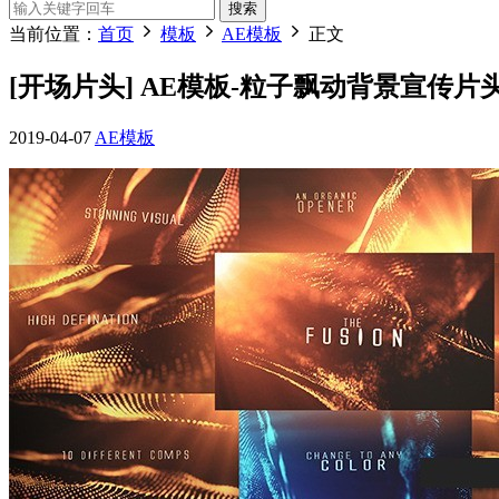
搜索
当前位置：
首页
模板
AE模板
正文
[开场片头] AE模板-粒子飘动背景宣传片头 Th
2019-04-07
AE模板