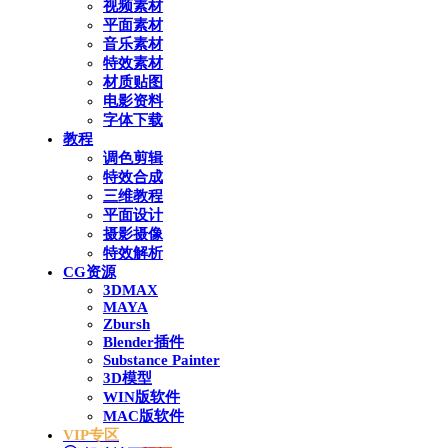
视频素材
平面素材
音乐素材
特效素材
材质贴图
电影资料
字体下载
教程
调色剪辑
特效合成
三维教程
平面设计
摄影摄像
特效解析
CG资源
3DMAX
MAYA
Zbursh
Blender插件
Substance Painter
3D模型
WIN版软件
MAC版软件
VIP专区