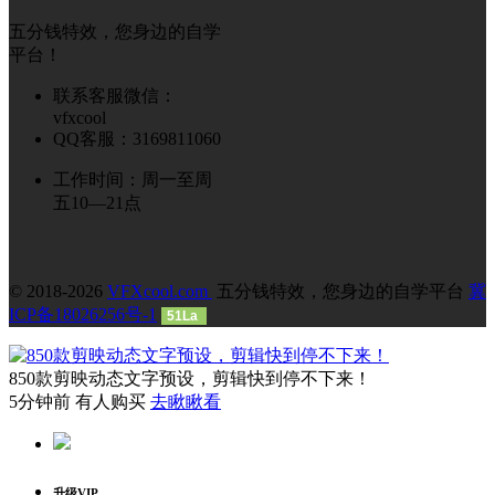
五分钱特效，您身边的自学
平台！
联系客服微信：
vfxcool
QQ客服：3169811060
工作时间：周一至周
五10—21点
© 2018-2026
VFXcool.com
五分钱特效，您身边的自学平台
冀
ICP备18026256号-1
51La
850款剪映动态文字预设，剪辑快到停不下来！
5分钟前 有人购买
去瞅瞅看
升级VIP