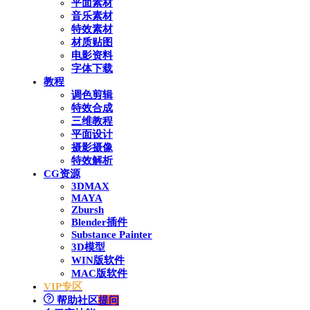
平面素材
音乐素材
特效素材
材质贴图
电影资料
字体下载
教程
调色剪辑
特效合成
三维教程
平面设计
摄影摄像
特效解析
CG资源
3DMAX
MAYA
Zbursh
Blender插件
Substance Painter
3D模型
WIN版软件
MAC版软件
VIP专区
帮助社区
提问