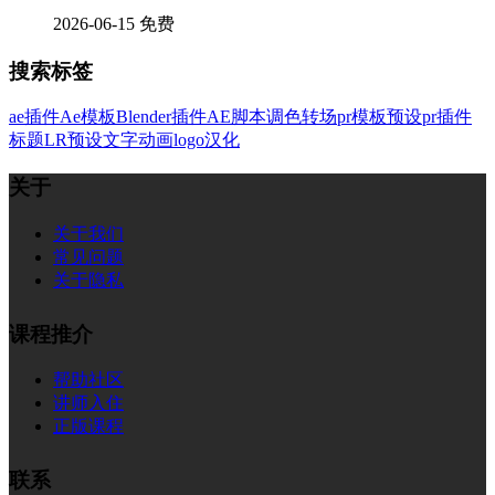
2026-06-15
免费
搜索标签
ae插件
Ae模板
Blender插件
AE脚本
调色
转场
pr模板
预设
pr插件
标题
LR预设
文字
动画
logo
汉化
关于
关于我们
常见问题
关于隐私
课程推介
帮助社区
讲师入住
正版课程
联系