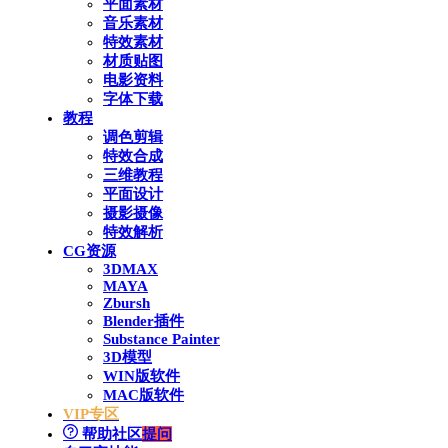
平面素材
音乐素材
特效素材
材质贴图
电影资料
字体下载
教程
调色剪辑
特效合成
三维教程
平面设计
摄影摄像
特效解析
CG资源
3DMAX
MAYA
Zbursh
Blender插件
Substance Painter
3D模型
WIN版软件
MAC版软件
VIP专区
帮助社区
提问