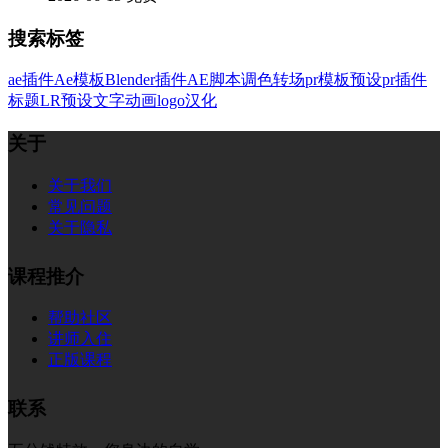
搜索标签
ae插件
Ae模板
Blender插件
AE脚本
调色
转场
pr模板
预设
pr插件
标题
LR预设
文字
动画
logo
汉化
关于
关于我们
常见问题
关于隐私
课程推介
帮助社区
讲师入住
正版课程
联系