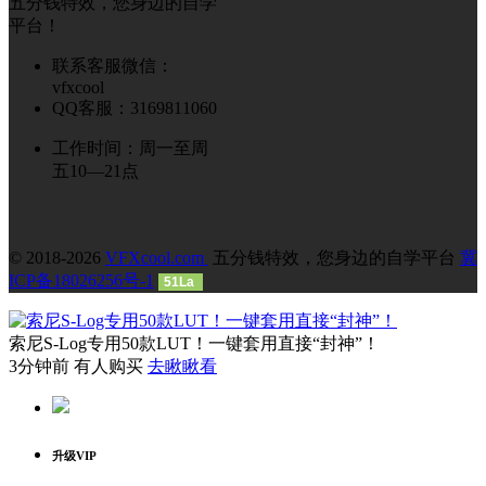
五分钱特效，您身边的自学
平台！
联系客服微信：
vfxcool
QQ客服：3169811060
工作时间：周一至周
五10—21点
© 2018-2026
VFXcool.com
五分钱特效，您身边的自学平台
冀
ICP备18026256号-1
51La
索尼S-Log专用50款LUT！一键套用直接“封神”！
3分钟前 有人购买
去瞅瞅看
升级VIP