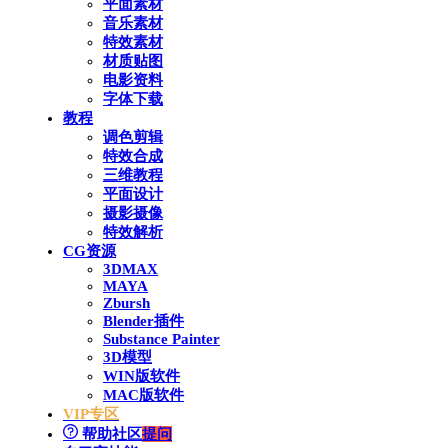
平面素材
音乐素材
特效素材
材质贴图
电影资料
字体下载
教程
调色剪辑
特效合成
三维教程
平面设计
摄影摄像
特效解析
CG资源
3DMAX
MAYA
Zbursh
Blender插件
Substance Painter
3D模型
WIN版软件
MAC版软件
VIP专区
帮助社区
提问