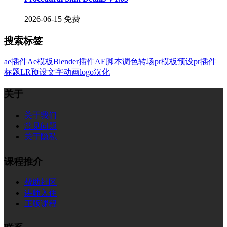
2026-06-15
免费
搜索标签
ae插件
Ae模板
Blender插件
AE脚本
调色
转场
pr模板
预设
pr插件
标题
LR预设
文字
动画
logo
汉化
关于
关于我们
常见问题
关于隐私
课程推介
帮助社区
讲师入住
正版课程