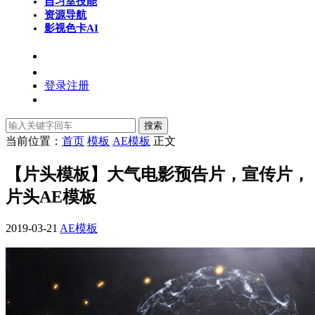
自习室
技能
资源导航
影视色卡
AI
登录
注册
搜索
当前位置：
首页
模板
AE模板
正文
【片头模板】大气电影预告片，宣传片，
片头AE模板
2019-03-21
AE模板