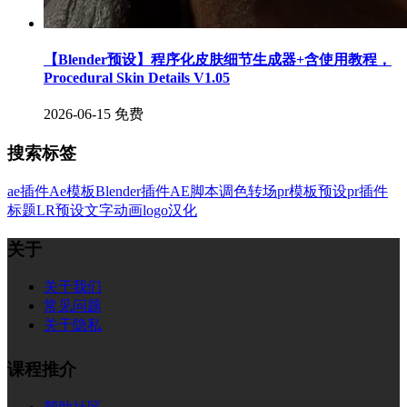
【Blender预设】程序化皮肤细节生成器+含使用教程，
Procedural Skin Details V1.05
2026-06-15
免费
搜索标签
ae插件
Ae模板
Blender插件
AE脚本
调色
转场
pr模板
预设
pr插件
标题
LR预设
文字
动画
logo
汉化
关于
关于我们
常见问题
关于隐私
课程推介