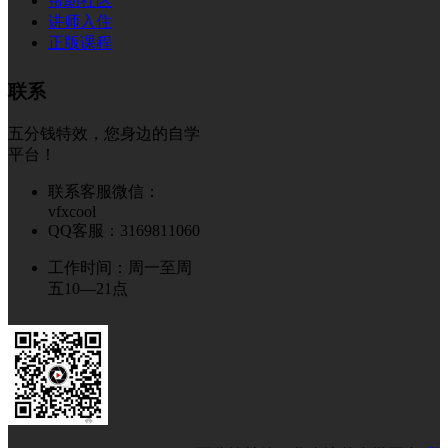
帮助社区
讲师入住
正版课程
联系
五分钱特效，您身边的自学
平台！
联系客服微信：
vfxcool
QQ客服：3169811060
工作时间：周一至周
五10—21点