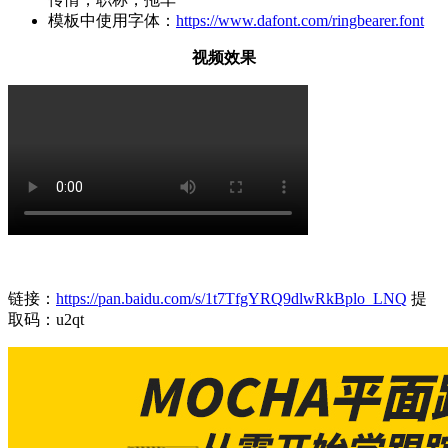
模板中使用字体：
https://www.dafont.com/ringbearer.font
视频效果
链接：
https://pan.baidu.com/s/1t7TfgYRQ9dlwRkBplo_LNQ
提
取码：u2qt