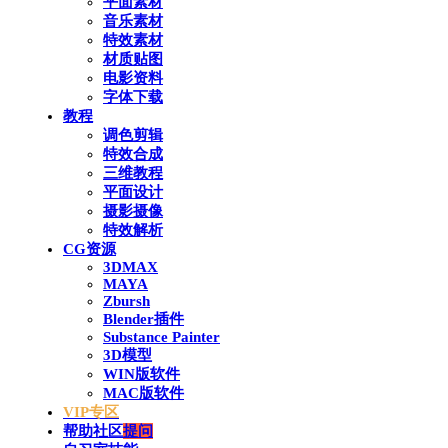
平面素材
音乐素材
特效素材
材质贴图
电影资料
字体下载
教程
调色剪辑
特效合成
三维教程
平面设计
摄影摄像
特效解析
CG资源
3DMAX
MAYA
Zbursh
Blender插件
Substance Painter
3D模型
WIN版软件
MAC版软件
VIP专区
帮助社区
提问