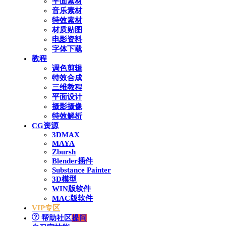
平面素材
音乐素材
特效素材
材质贴图
电影资料
字体下载
教程
调色剪辑
特效合成
三维教程
平面设计
摄影摄像
特效解析
CG资源
3DMAX
MAYA
Zbursh
Blender插件
Substance Painter
3D模型
WIN版软件
MAC版软件
VIP专区
帮助社区
提问