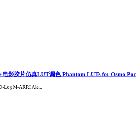
仿真LUT调色 Phantom LUTs for Osmo Pock
og M-ARRI Ale...