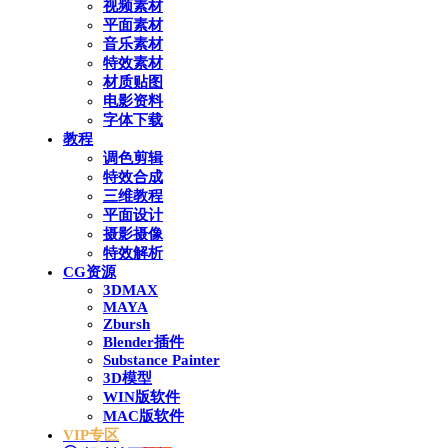
视频素材
平面素材
音乐素材
特效素材
材质贴图
电影资料
字体下载
教程
调色剪辑
特效合成
三维教程
平面设计
摄影摄像
特效解析
CG资源
3DMAX
MAYA
Zbursh
Blender插件
Substance Painter
3D模型
WIN版软件
MAC版软件
VIP专区