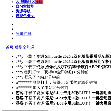
帮助社区
提问
自习室
技能
资源导航
影视色卡
AI
登录
注册
首页
后期全能课
c**y
下载了资源
Silhouette 2026.2汉化版影视后
c**y
下载了资源
Silhouette 2026.2汉化版影视后
c**y
下载了资源
摄像机反求跟踪摩卡软件AE/PR/独立版Mocha
c**y
签到打卡，获得0.8金币奖励
37分钟前
c**y
登录了本站
37分钟前
u*******
签到打卡，获得0.5金币奖励
39分钟前
u*******
加入了本站
40分钟前
游客
下载了资源
索尼S-Log专用50款LUT！一键套用
游客
下载了资源
索尼S-Log专用50款LUT！一键套用
游客
购买了资源
索尼S-Log专用50款LUT！一键套用