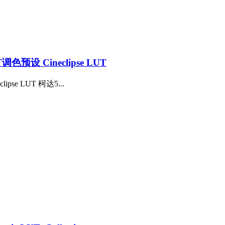
 Cineclipse LUT
e LUT 柯达5...