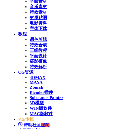
平面素材
音乐素材
特效素材
材质贴图
电影资料
字体下载
教程
调色剪辑
特效合成
三维教程
平面设计
摄影摄像
特效解析
CG资源
3DMAX
MAYA
Zbursh
Blender插件
Substance Painter
3D模型
WIN版软件
MAC版软件
VIP专区
帮助社区
提问