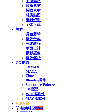
平面素材
音乐素材
特效素材
材质贴图
电影资料
字体下载
教程
调色剪辑
特效合成
三维教程
平面设计
摄影摄像
特效解析
CG资源
3DMAX
MAYA
Zbursh
Blender插件
Substance Painter
3D模型
WIN版软件
MAC版软件
VIP专区
帮助社区
提问