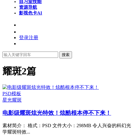
自习室
技能
资源导航
影视色卡
AI
登录
注册
搜索
耀斑
2篇
PSD模板
星光
耀斑
电影级耀斑炫光特效！炫酷根本停不下来！
素材简介： 格式：PSD 文件大小：298MB 令人兴奋的科幻光
学耀斑特效...