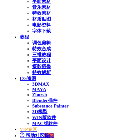
平面素材
音乐素材
特效素材
材质贴图
电影资料
字体下载
教程
调色剪辑
特效合成
三维教程
平面设计
摄影摄像
特效解析
CG资源
3DMAX
MAYA
Zbursh
Blender插件
Substance Painter
3D模型
WIN版软件
MAC版软件
VIP专区
帮助社区
提问