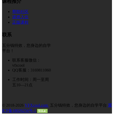
课程推介
帮助社区
讲师入住
正版课程
联系
五分钱特效，您身边的自学
平台！
联系客服微信：
vfxcool
QQ客服：3169811060
工作时间：周一至周
五10—21点
© 2018-2026
VFXcool.com
五分钱特效，您身边的自学平台
冀
ICP备18026256号-1
51La