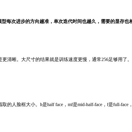
量越大模型每次进步的方向越准，单次迭代时间也越久，需要的显存也
更清晰。大尺寸的结果就是训练速度更慢，通常256足够用了。一
h是half face，mf是mid-half-face，f是full-fac