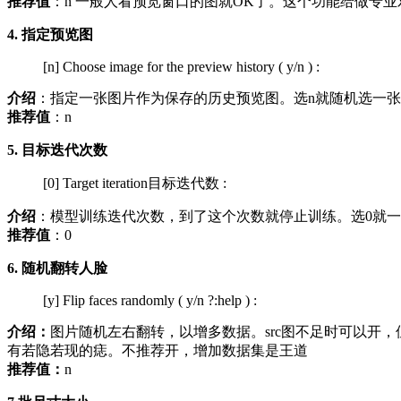
推荐值
：n 一般人看预览窗口的图就OK了。这个功能给做专
4. 指定预览图
[n] Choose image for the preview history ( y/n ) :
介绍
：指定一张图片作为保存的历史预览图。选n就随机选一张
推荐值
：n
5. 目标迭代次数
[0] Target iteration目标迭代数 :
介绍
：模型训练迭代次数，到了这个次数就停止训练。选0就
推荐值
：0
6. 随机翻转人脸
[y] Flip faces randomly ( y/n ?:help ) :
介绍：
图片随机左右翻转，以增多数据。src图不足时可以开
有若隐若现的痣。不推荐开，增加数据集是王道
推荐值：
n