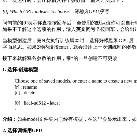
第一次运行时，会让你输入各个参数值，输入方法如下：
[0] Which GPU indexes to choose? :请输入GPU序号
问句前的[0]表示你直接按回车后，会使用的默认值你可以自
如果不了解这个选项的作用，输入
英文问号？
按回车，会给出
当模型创建后，第N次执行训练脚本时，选择好模型和GPU后，短暂停顿后会有一行提示
字面意思。如果2秒内没按enter，就会沿用上一次训练时的参
接下来就解释各参数的作用，带*的一旦创建不可更改
1. 选择/创建模型
Choose one of saved models, or enter a name t
[r] : rename
[d] : delete
[0] : liaef-ud512 - latest
:
介绍：
如果model文件夹内已经有模型，在这里会显示出来，如上图的
2. 选择训练用GPU