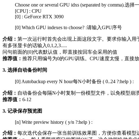
Choose one or several GPU idxs (separated b
[CPU] : CPU
[0] : GeForce RTX 3090
[0] Which GPU indexes to choose? :请输入GPU序号
介绍：
第一次运行时首先会出现上面这段文字。要求你输入用于
有多张显卡的话输入0,1,2,3.....
问句前面的[0]代表默认值，即直接按回车会采用的值
推荐值：
推荐只用编号为0的GPU训练。CPU速度太慢，直
3. 选择自动备份时间
[0] Autobackup every N hour每N小时备份 ( 0..24 ?:help ) :
介绍：
自动备份会每隔N小时复制一份模型文件，以免模型崩
推荐值：
6-12
3. 记录保存预览图
[n] Write preview history ( y/n ?:help ) :
介绍：
每次迭代会保存一张当前训练效果图，方便你查看模型进步效