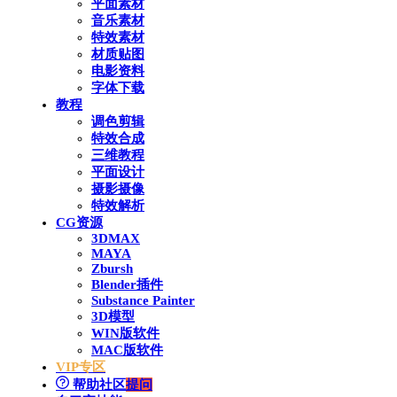
平面素材
音乐素材
特效素材
材质贴图
电影资料
字体下载
教程
调色剪辑
特效合成
三维教程
平面设计
摄影摄像
特效解析
CG资源
3DMAX
MAYA
Zbursh
Blender插件
Substance Painter
3D模型
WIN版软件
MAC版软件
VIP专区
帮助社区
提问