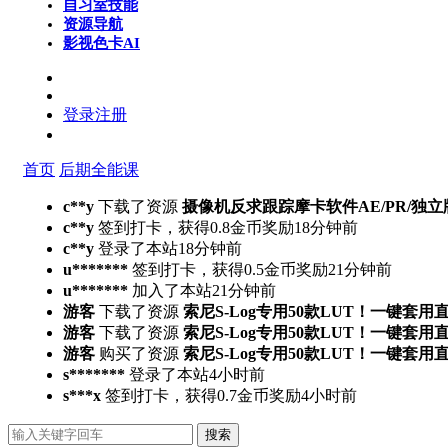
自习室
技能
资源导航
影视色卡
AI
登录
注册
首页
后期全能课
c**y
下载了资源
摄像机反求跟踪摩卡软件AE/PR/独立版Mocha
c**y
签到打卡，获得0.8金币奖励
18分钟前
c**y
登录了本站
18分钟前
u*******
签到打卡，获得0.5金币奖励
21分钟前
u*******
加入了本站
21分钟前
游客
下载了资源
索尼S-Log专用50款LUT！一键套用
游客
下载了资源
索尼S-Log专用50款LUT！一键套用
游客
购买了资源
索尼S-Log专用50款LUT！一键套用
s*******
登录了本站
4小时前
s***x
签到打卡，获得0.7金币奖励
4小时前
搜索