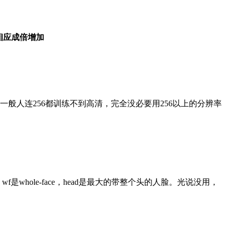
相应成倍增加
般人连256都训练不到高清，完全没必要用256以上的分辨率
e，wf是whole-face，head是最大的带整个头的人脸。光说没用，