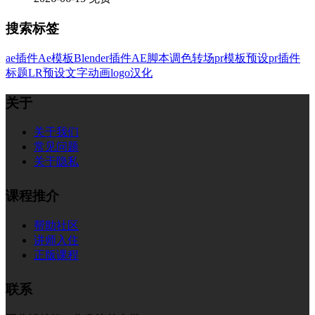
搜索标签
ae插件
Ae模板
Blender插件
AE脚本
调色
转场
pr模板
预设
pr插件
标题
LR预设
文字
动画
logo
汉化
关于
关于我们
常见问题
关于隐私
课程推介
帮助社区
讲师入住
正版课程
联系