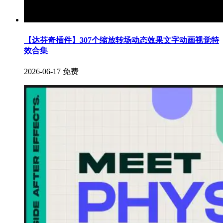
【达芬奇插件】307个缩放转场动态效果文字动画视觉特
效合集
2026-06-17
免费