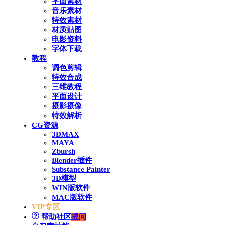
平面素材
音乐素材
特效素材
材质贴图
电影资料
字体下载
教程
调色剪辑
特效合成
三维教程
平面设计
摄影摄像
特效解析
CG资源
3DMAX
MAYA
Zbursh
Blender插件
Substance Painter
3D模型
WIN版软件
MAC版软件
VIP专区
帮助社区
提问