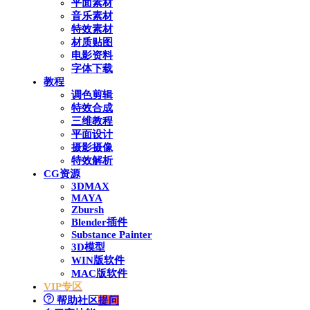
平面素材
音乐素材
特效素材
材质贴图
电影资料
字体下载
教程
调色剪辑
特效合成
三维教程
平面设计
摄影摄像
特效解析
CG资源
3DMAX
MAYA
Zbursh
Blender插件
Substance Painter
3D模型
WIN版软件
MAC版软件
VIP专区
帮助社区
提问