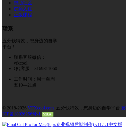
帮助社区
讲师入住
正版课程
联系
五分钱特效，您身边的自学
平台！
联系客服微信：
vfxcool
QQ客服：3169811060
工作时间：周一至周
五10—21点
© 2018-2026
VFXcool.com
五分钱特效，您身边的自学平台
冀
ICP备18026256号-1
51La