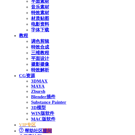
平面素材
音乐素材
特效素材
材质贴图
电影资料
字体下载
教程
调色剪辑
特效合成
三维教程
平面设计
摄影摄像
特效解析
CG资源
3DMAX
MAYA
Zbursh
Blender插件
Substance Painter
3D模型
WIN版软件
MAC版软件
VIP专区
帮助社区
提问