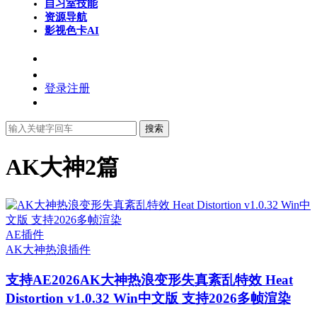
自习室
技能
资源导航
影视色卡
AI
登录
注册
搜索
AK大神
2篇
AE插件
AK大神
热浪插件
支持AE2026
AK大神热浪变形失真紊乱特效 Heat
Distortion v1.0.32 Win中文版 支持2026多帧渲染