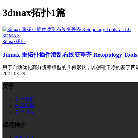
3dmax拓扑
1篇
3DMAX
3dmax拓扑
3dmax 重拓扑插件凌乱布线变整齐 Retopology Tools v
用于自动优化高分辨率模型的几何形状，以创建干净的基于四边形
2021-03-29
关于
关于我们
常见问题
关于隐私
课程推介
帮助社区