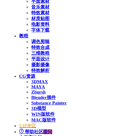
平面素材
音乐素材
特效素材
材质贴图
电影资料
字体下载
教程
调色剪辑
特效合成
三维教程
平面设计
摄影摄像
特效解析
CG资源
3DMAX
MAYA
Zbursh
Blender插件
Substance Painter
3D模型
WIN版软件
MAC版软件
VIP专区
帮助社区
提问