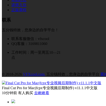
讲师入住
正版课程
联系
五分钱特效，您身边的自学平台！
联系客服微信：vfxcool
QQ客服：3169811060
工作时间：周一至周五10—21
点
© 2018-2026
VFXcool.com
五分钱特效，您身边的自学平台
冀I
Final Cut Pro for Mac(fcpx专业视频后期制作) v11.1.1中文版
10分钟前 有人购买
去瞅瞅看