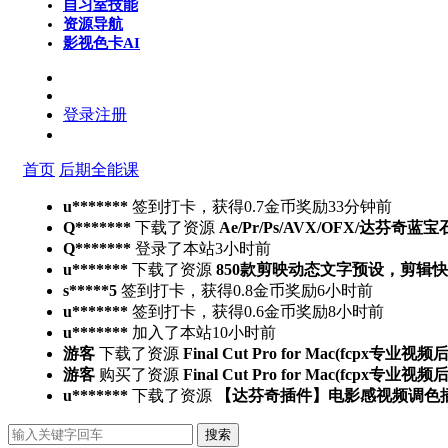
自习室
技能
资源导航
影视色卡
AI
登录
注册
首页
后期全能课
u*******
签到打卡，获得0.7金币奖励
33分钟前
Q*******
下载了资源
Ae/Pr/Ps/AVX/OFX/达芬奇蓝宝
Q*******
登录了本站
3小时前
u*******
下载了资源
850款剪映动态文字预设，剪辑
s*****5
签到打卡，获得0.8金币奖励
6小时前
u*******
签到打卡，获得0.6金币奖励
8小时前
u*******
加入了本站
10小时前
游客
下载了资源
Final Cut Pro for Mac(fcpx专业视
游客
购买了资源
Final Cut Pro for Mac(fcpx专业视
u*******
下载了资源
【达芬奇插件】电影感视频调色插件 PFA 
搜索