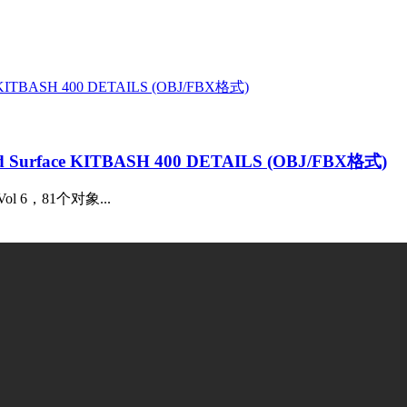
rface KITBASH 400 DETAILS (OBJ/FBX格式)
Vol 6，81个对象...