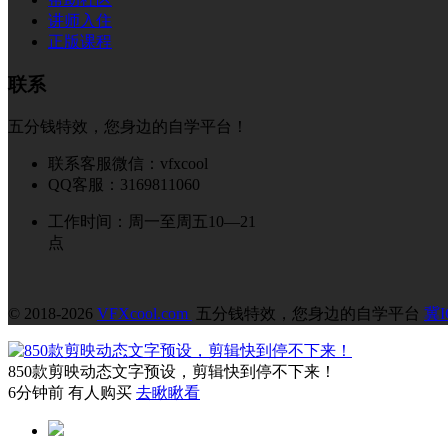
讲师入住
正版课程
联系
五分钱特效，您身边的自学平台！
联系客服微信：vfxcool
QQ客服：3169811060
工作时间：周一至周五10—21
点
© 2018-2026
VFXcool.com
五分钱特效，您身边的自学平台
冀I
850款剪映动态文字预设，剪辑快到停不下来！
6分钟前 有人购买
去瞅瞅看