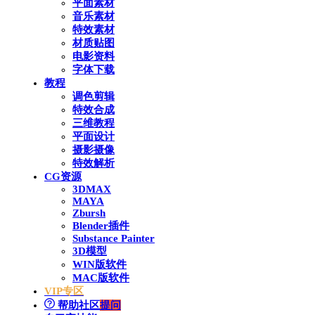
平面素材
音乐素材
特效素材
材质贴图
电影资料
字体下载
教程
调色剪辑
特效合成
三维教程
平面设计
摄影摄像
特效解析
CG资源
3DMAX
MAYA
Zbursh
Blender插件
Substance Painter
3D模型
WIN版软件
MAC版软件
VIP专区
帮助社区
提问