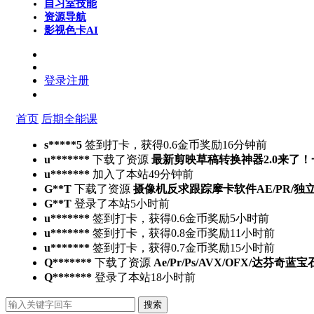
自习室
技能
资源导航
影视色卡
AI
登录
注册
首页
后期全能课
s*****5
签到打卡，获得0.6金币奖励
16分钟前
u*******
下载了资源
最新剪映草稿转换神器2.0来了
u*******
加入了本站
49分钟前
G**T
下载了资源
摄像机反求跟踪摩卡软件AE/PR/独立版Moch
G**T
登录了本站
5小时前
u*******
签到打卡，获得0.6金币奖励
5小时前
u*******
签到打卡，获得0.8金币奖励
11小时前
u*******
签到打卡，获得0.7金币奖励
15小时前
Q*******
下载了资源
Ae/Pr/Ps/AVX/OFX/达芬奇蓝宝
Q*******
登录了本站
18小时前
搜索