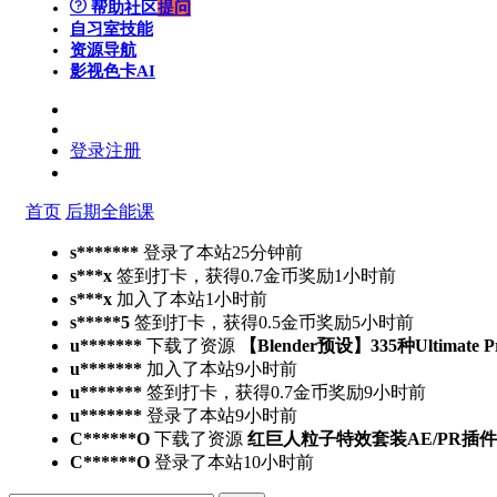
帮助社区
提问
自习室
技能
资源导航
影视色卡
AI
登录
注册
首页
后期全能课
s*******
登录了本站
25分钟前
s***x
签到打卡，获得0.7金币奖励
1小时前
s***x
加入了本站
1小时前
s*****5
签到打卡，获得0.5金币奖励
5小时前
u*******
下载了资源
【Blender预设】335种Ultimate 
u*******
加入了本站
9小时前
u*******
签到打卡，获得0.7金币奖励
9小时前
u*******
登录了本站
9小时前
C******O
下载了资源
红巨人粒子特效套装AE/PR插件v2023.4.
C******O
登录了本站
10小时前