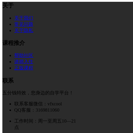
关于
关于我们
常见问题
关于隐私
课程推介
帮助社区
讲师入住
正版课程
联系
五分钱特效，您身边的自学平台！
联系客服微信：vfxcool
QQ客服：3169811060
工作时间：周一至周五10—21
点