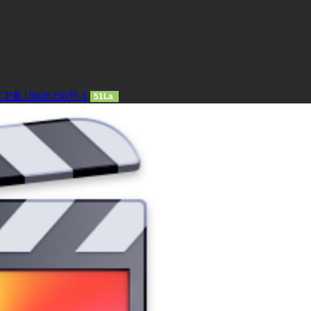
CP备18026256号-1
51La