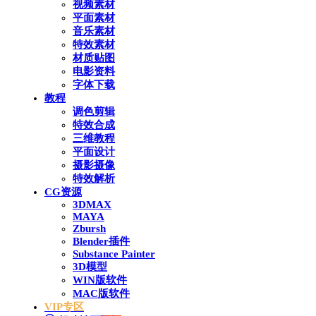
视频素材
平面素材
音乐素材
特效素材
材质贴图
电影资料
字体下载
教程
调色剪辑
特效合成
三维教程
平面设计
摄影摄像
特效解析
CG资源
3DMAX
MAYA
Zbursh
Blender插件
Substance Painter
3D模型
WIN版软件
MAC版软件
VIP专区