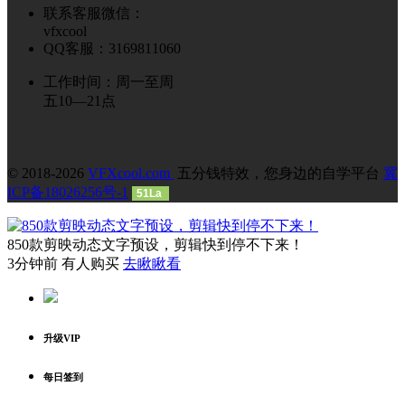
联系客服微信：
vfxcool
QQ客服：3169811060
工作时间：周一至周
五10—21点
© 2018-2026
VFXcool.com
五分钱特效，您身边的自学平台
冀
ICP备18026256号-1
51La
850款剪映动态文字预设，剪辑快到停不下来！
3分钟前 有人购买
去瞅瞅看
升级VIP
每日签到