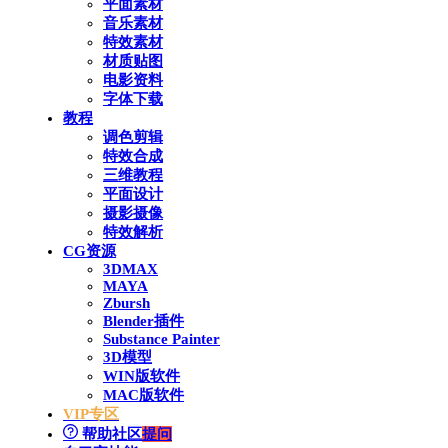
平面素材
音乐素材
特效素材
材质贴图
电影资料
字体下载
教程
调色剪辑
特效合成
三维教程
平面设计
摄影摄像
特效解析
CG资源
3DMAX
MAYA
Zbursh
Blender插件
Substance Painter
3D模型
WIN版软件
MAC版软件
VIP专区
帮助社区
提问