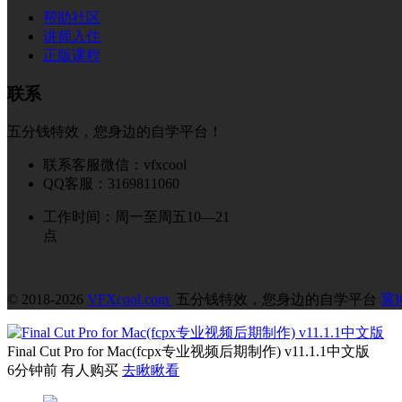
帮助社区
讲师入住
正版课程
联系
五分钱特效，您身边的自学平台！
联系客服微信：vfxcool
QQ客服：3169811060
工作时间：周一至周五10—21
点
© 2018-2026
VFXcool.com
五分钱特效，您身边的自学平台
冀I
Final Cut Pro for Mac(fcpx专业视频后期制作) v11.1.1中文版
6分钟前 有人购买
去瞅瞅看