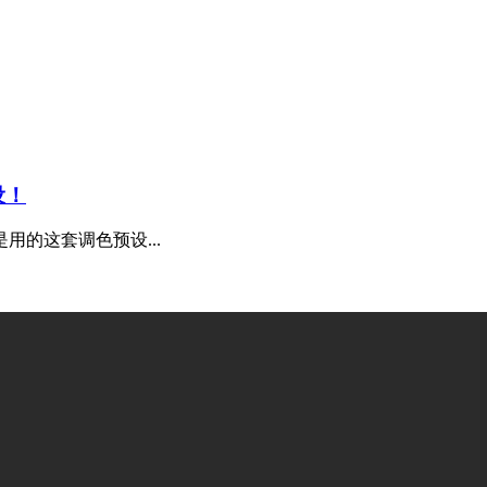
设！
的这套调色预设...