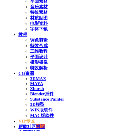
平面素材
音乐素材
特效素材
材质贴图
电影资料
字体下载
教程
调色剪辑
特效合成
三维教程
平面设计
摄影摄像
特效解析
CG资源
3DMAX
MAYA
Zbursh
Blender插件
Substance Painter
3D模型
WIN版软件
MAC版软件
VIP专区
帮助社区
提问