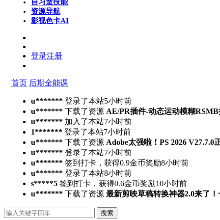
自习室
技能
资源导航
影视色卡
AI
登录
注册
首页
后期全能课
u*******
登录了本站
5小时前
u*******
下载了资源
AE/PR插件-动态运动模糊RSMB插件 Ree
u*******
加入了本站
7小时前
1*******
登录了本站
7小时前
u*******
下载了资源
Adobe太强啦！PS 2026 V27.
u*******
登录了本站
7小时前
u*******
签到打卡，获得0.9金币奖励
8小时前
u*******
登录了本站
8小时前
s*****5
签到打卡，获得0.6金币奖励
10小时前
u*******
下载了资源
最新剪映草稿转换神器2.0来了
搜索