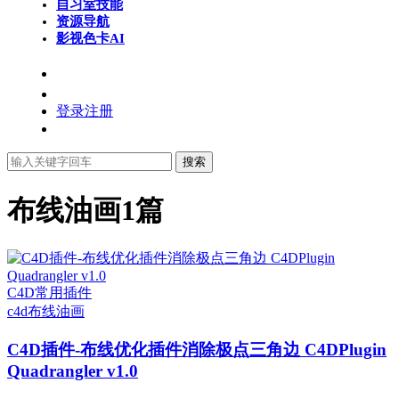
自习室
技能
资源导航
影视色卡
AI
登录
注册
搜索
布线油画
1篇
C4D常用插件
c4d
布线油画
C4D插件-布线优化插件消除极点三角边 C4DPlugin
Quadrangler v1.0