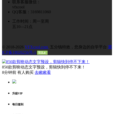
联系客服微信：
vfxcool
QQ客服：3169811060
工作时间：周一至周
五10—21点
© 2018-2026
VFXcool.com
五分钱特效，您身边的自学平台
冀
ICP备18026256号-1
51La
850款剪映动态文字预设，剪辑快到停不下来！
8分钟前 有人购买
去瞅瞅看
升级VIP
每日签到