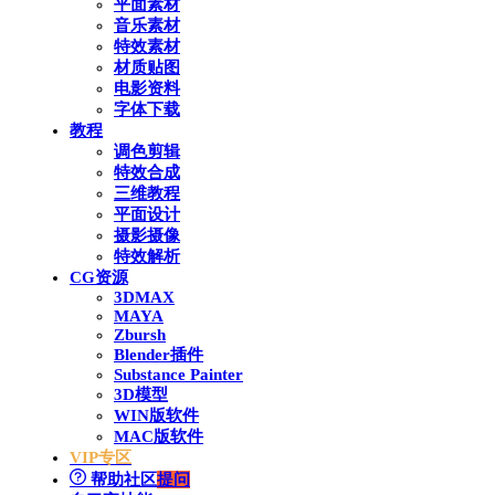
平面素材
音乐素材
特效素材
材质贴图
电影资料
字体下载
教程
调色剪辑
特效合成
三维教程
平面设计
摄影摄像
特效解析
CG资源
3DMAX
MAYA
Zbursh
Blender插件
Substance Painter
3D模型
WIN版软件
MAC版软件
VIP专区
帮助社区
提问