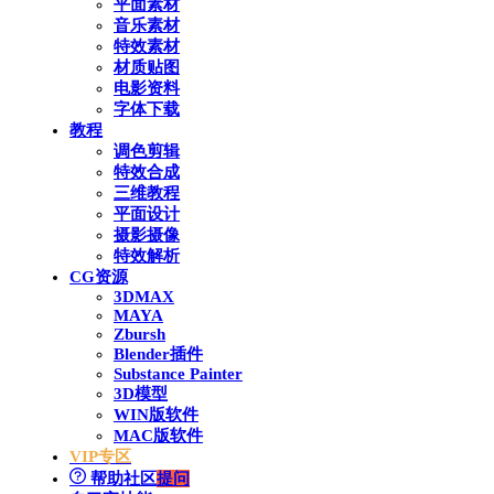
平面素材
音乐素材
特效素材
材质贴图
电影资料
字体下载
教程
调色剪辑
特效合成
三维教程
平面设计
摄影摄像
特效解析
CG资源
3DMAX
MAYA
Zbursh
Blender插件
Substance Painter
3D模型
WIN版软件
MAC版软件
VIP专区
帮助社区
提问