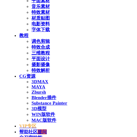
平面素材
音乐素材
特效素材
材质贴图
电影资料
字体下载
教程
调色剪辑
特效合成
三维教程
平面设计
摄影摄像
特效解析
CG资源
3DMAX
MAYA
Zbursh
Blender插件
Substance Painter
3D模型
WIN版软件
MAC版软件
VIP专区
帮助社区
提问