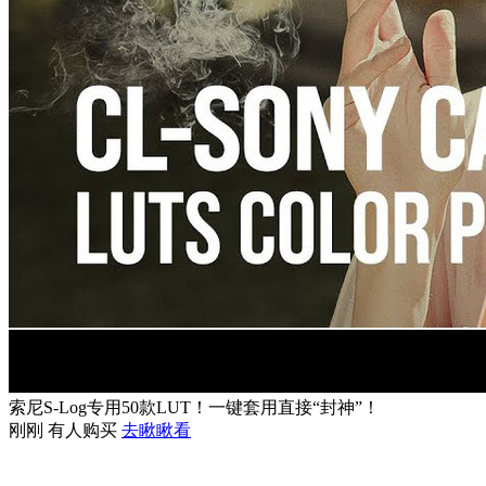
索尼S-Log专用50款LUT！一键套用直接“封神”！
刚刚 有人购买
去瞅瞅看