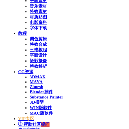
平面素材
音乐素材
特效素材
材质贴图
电影资料
字体下载
教程
调色剪辑
特效合成
三维教程
平面设计
摄影摄像
特效解析
CG资源
3DMAX
MAYA
Zbursh
Blender插件
Substance Painter
3D模型
WIN版软件
MAC版软件
VIP专区
帮助社区
提问