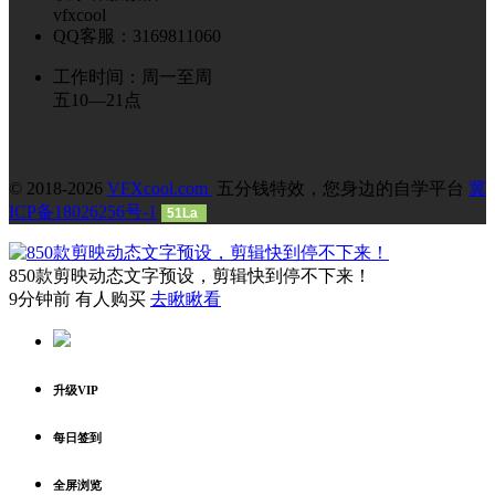
vfxcool
QQ客服：3169811060
工作时间：周一至周
五10—21点
© 2018-2026
VFXcool.com
五分钱特效，您身边的自学平台
冀
ICP备18026256号-1
51La
850款剪映动态文字预设，剪辑快到停不下来！
9分钟前 有人购买
去瞅瞅看
升级VIP
每日签到
全屏浏览