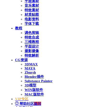
平面素材
音乐素材
特效素材
材质贴图
电影资料
字体下载
教程
调色剪辑
特效合成
三维教程
平面设计
摄影摄像
特效解析
CG资源
3DMAX
MAYA
Zbursh
Blender插件
Substance Painter
3D模型
WIN版软件
MAC版软件
VIP专区
帮助社区
提问