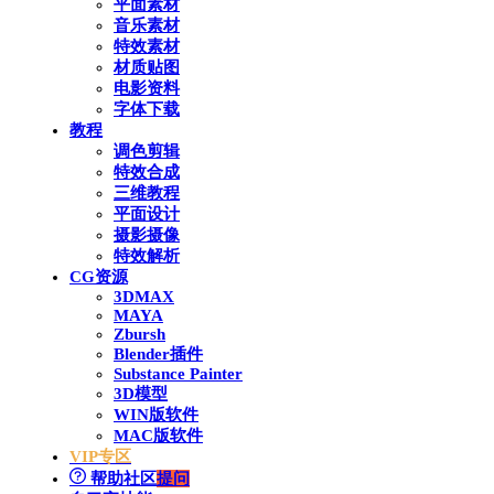
平面素材
音乐素材
特效素材
材质贴图
电影资料
字体下载
教程
调色剪辑
特效合成
三维教程
平面设计
摄影摄像
特效解析
CG资源
3DMAX
MAYA
Zbursh
Blender插件
Substance Painter
3D模型
WIN版软件
MAC版软件
VIP专区
帮助社区
提问